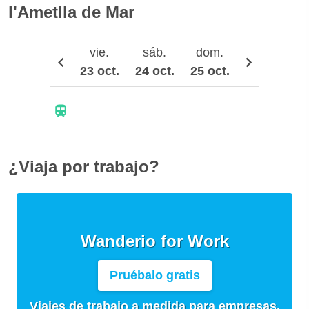
l'Ametlla de Mar
vie.
sáb.
dom.
lun.
23 oct.
24 oct.
25 oct.
26 oct.
2
¿Viaja por trabajo?
Wanderio for Work
Pruébalo gratis
Viajes de trabajo a medida para empresas,