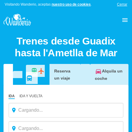
Visitando Wanderio, aceptas
nuestro uso de cookies
.
Cerrar
Trenes desde Guadix
hasta l'Ametlla de Mar
Alquila un
Reserva
un viaje
coche
IDA
IDA Y VUELTA