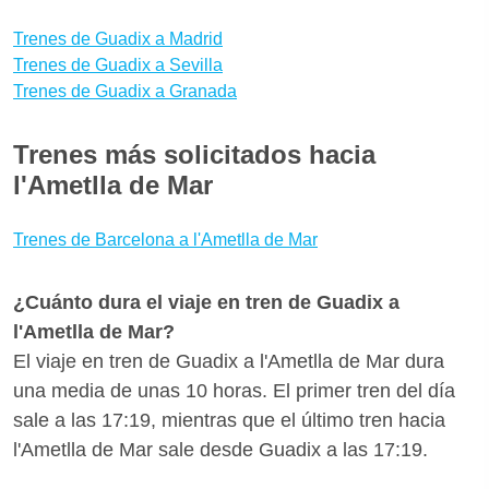
l'Ametlla de Mar te aconsejamos que reserves tus
billetes con bastante antelación para aprovechar las
Trenes de Guadix a Madrid
promociones de Renfe. ¿Quieres saber si hay
Trenes de Guadix a Sevilla
Trenes de Guadix a Granada
medios de transporte mejores para llegar a l'Ametlla
de Mar desde Guadix? Con Wanderio puedes
Trenes más solicitados hacia
comparar trenes, vuelos y escoger la mejor opción
l'Ametlla de Mar
para ti en pocos clics.
Trenes de Barcelona a l'Ametlla de Mar
¿Cuánto dura el viaje en tren de Guadix a
l'Ametlla de Mar?
El viaje en tren de Guadix a l'Ametlla de Mar dura
una media de unas 10 horas. El primer tren del día
sale a las 17:19, mientras que el último tren hacia
l'Ametlla de Mar sale desde Guadix a las 17:19.