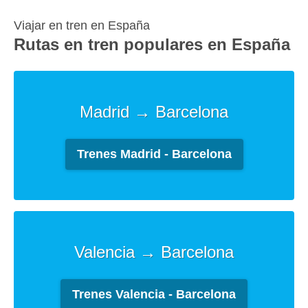
keyboard
Viajar en tren en España
shortcuts
Rutas en tren populares en España
for
changing
dates.
Madrid → Barcelona
Trenes Madrid - Barcelona
Valencia → Barcelona
Trenes Valencia - Barcelona