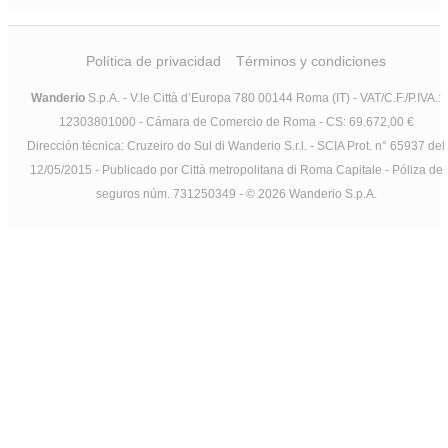
Política de privacidad
Términos y condiciones
Wanderio
S.p.A. - V.le Città d’Europa 780 00144 Roma (IT) - VAT/C.F./P.IVA.:
12303801000 - Cámara de Comercio de Roma - CS: 69.672,00 €
Dirección técnica: Cruzeiro do Sul di Wanderio S.r.l. - SCIA Prot. n° 65937 del
12/05/2015 - Publicado por Città metropolitana di Roma Capitale - Póliza de
seguros núm. 731250349 - © 2026 Wanderio S.p.A.