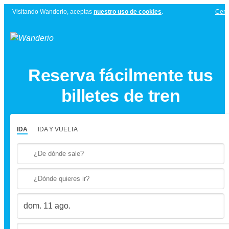
Visitando Wanderio, aceptas
nuestro uso de cookies
.
Cerr
Reserva fácilmente tus
billetes de tren
IDA
IDA Y VUELTA
Press
the
down