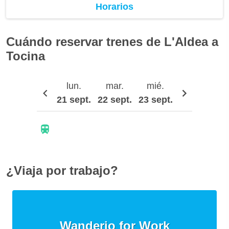
Horarios
Cuándo reservar trenes de L'Aldea a
Tocina
lun.
mar.
mié.
jue.
21 sept.
22 sept.
23 sept.
24 sept.
25
¿Viaja por trabajo?
Wanderio for Work