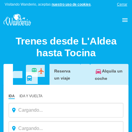
Visitando Wanderio, aceptas
nuestro uso de cookies
.
Cerrar
Trenes desde L'Aldea
hasta Tocina
Alquila un
Reserva
un viaje
coche
IDA
IDA Y VUELTA