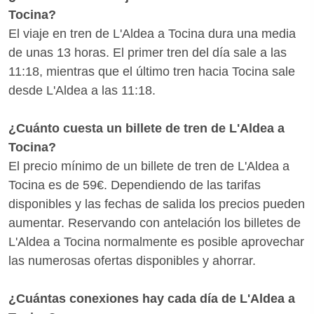
Para encontrar las mejores ofertas para L'Aldea -
Tocina?
real, comprobando retrasos y vías.
Tocina te aconsejamos que reserves tus billetes con
El viaje en tren de L'Aldea a Tocina dura una media
bastante antelación para aprovechar las
de unas 13 horas. El primer tren del día sale a las
promociones de Renfe. ¿Quieres saber si hay
11:18, mientras que el último tren hacia Tocina sale
medios de transporte mejores para llegar a Tocina
desde L'Aldea a las 11:18.
desde L'Aldea? Con Wanderio puedes comparar
trenes, y escoger la mejor opción para ti en pocos
¿Cuánto cuesta un billete de tren de L'Aldea a
clics.
Tocina?
El precio mínimo de un billete de tren de L'Aldea a
Tocina es de 59€. Dependiendo de las tarifas
disponibles y las fechas de salida los precios pueden
aumentar. Reservando con antelación los billetes de
L'Aldea a Tocina normalmente es posible aprovechar
las numerosas ofertas disponibles y ahorrar.
¿Cuántas conexiones hay cada día de L'Aldea a