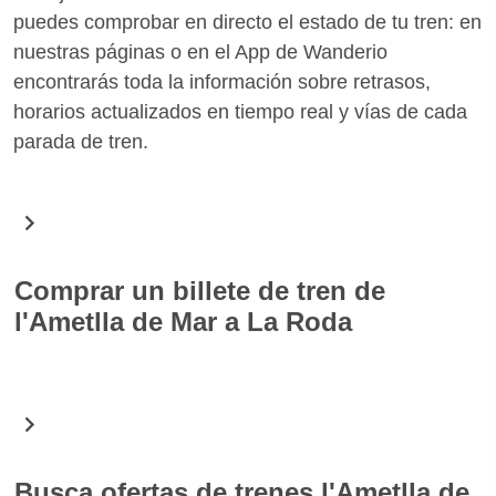
puedes comprobar en directo el estado de tu tren: en
nuestras páginas o en el App de Wanderio
encontrarás toda la información sobre retrasos,
horarios actualizados en tiempo real y vías de cada
parada de tren.
Comprar un billete de tren de
l'Ametlla de Mar a La Roda
En Wanderio puedes comprar fácilmente billetes de
tren para la ruta l'Ametlla de Mar La Roda. Gracias a
una simple búsqueda encontrarás todos los horarios
de los trenes para la fecha seleccionada y puedes
Busca ofertas de trenes l'Ametlla de
elegir el que mejor se adapte a tus necesidades