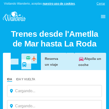
Visitando Wanderio, aceptas
nuestro uso de cookies
.
Cerrar
Trenes desde l'Ametlla
de Mar hasta La Roda
Alquila un
Reserva
un viaje
coche
IDA
IDA Y VUELTA