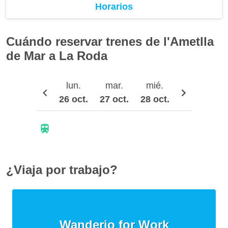
Horarios
Cuándo reservar trenes de l'Ametlla
de Mar a La Roda
lun.
mar.
mié.
jue.
26 oct.
27 oct.
28 oct.
29 oct.
3
¿Viaja por trabajo?
Wanderio for Work