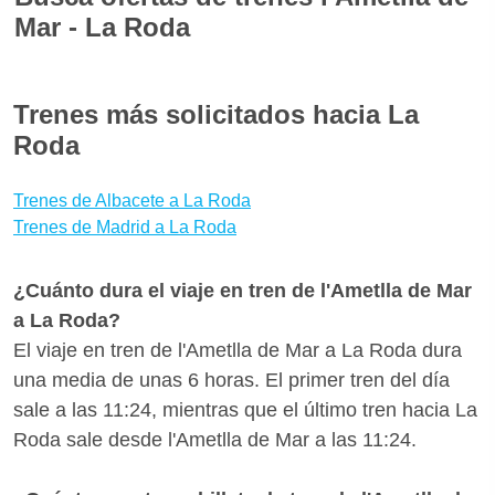
Mar - La Roda
reservando con seguridad. Descargando el App
gratuita para iOS y Android de Wanderio puedes
A menudo los viajes en tren son más cómodos que
tener a mano tus billetes de tren l'Ametlla de Mar La
en autobús o en avión y son incluso más baratos.
Trenes más solicitados hacia La
Roda y seguir el estado de tu tren l'Ametlla de Mar-
Para encontrar las mejores ofertas para l'Ametlla de
Roda
La Roda en tiempo real, comprobando retrasos y
Mar - La Roda te aconsejamos que reserves tus
vías.
billetes con bastante antelación para aprovechar las
Trenes de Albacete a La Roda
promociones de Renfe. ¿Quieres saber si hay
Trenes de Madrid a La Roda
medios de transporte mejores para llegar a La Roda
desde l'Ametlla de Mar? Con Wanderio puedes
¿Cuánto dura el viaje en tren de l'Ametlla de Mar
comparar trenes, y escoger la mejor opción para ti
a La Roda?
en pocos clics.
El viaje en tren de l'Ametlla de Mar a La Roda dura
una media de unas 6 horas. El primer tren del día
sale a las 11:24, mientras que el último tren hacia La
Roda sale desde l'Ametlla de Mar a las 11:24.