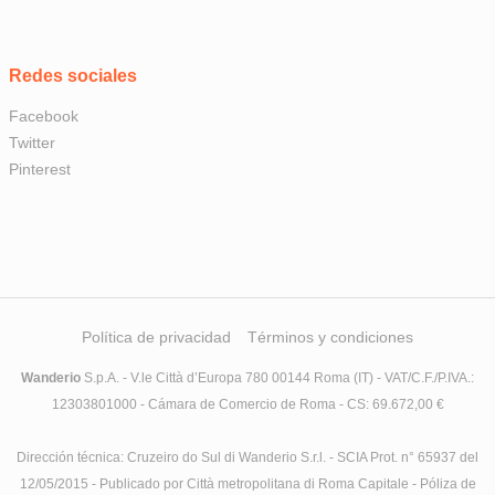
Redes sociales
Facebook
Twitter
Pinterest
Política de privacidad
Términos y condiciones
Wanderio
S.p.A. - V.le Città d’Europa 780 00144 Roma (IT) - VAT/C.F./P.IVA.:
12303801000 - Cámara de Comercio de Roma - CS: 69.672,00 €
Dirección técnica: Cruzeiro do Sul di Wanderio S.r.l. - SCIA Prot. n° 65937 del
12/05/2015 - Publicado por Città metropolitana di Roma Capitale - Póliza de