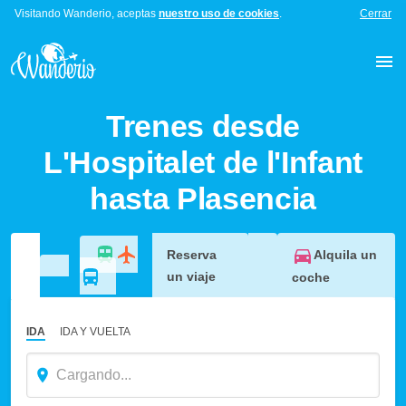
Visitando Wanderio, aceptas
nuestro uso de cookies
.
Cerrar
Trenes desde
L'Hospitalet de l'Infant
hasta Plasencia
Alquila un
Reserva
un viaje
coche
IDA
IDA Y VUELTA