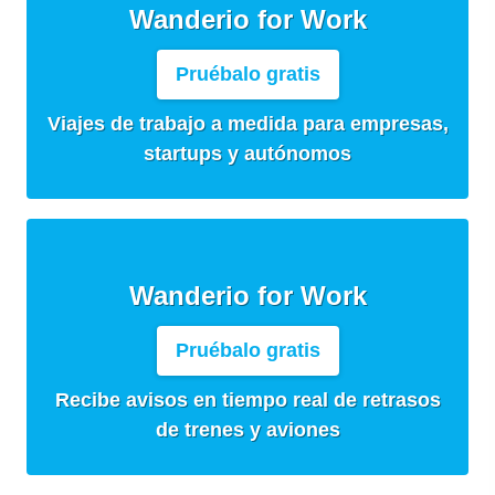
Wanderio for Work
Pruébalo gratis
Viajes de trabajo a medida para empresas,
startups y autónomos
Wanderio for Work
Pruébalo gratis
Recibe avisos en tiempo real de retrasos
de trenes y aviones