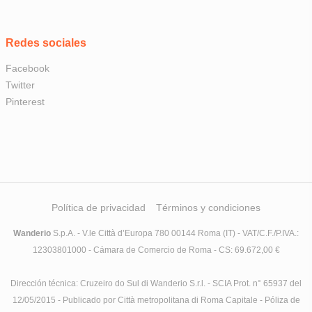
Redes sociales
Facebook
Twitter
Pinterest
Política de privacidad
Términos y condiciones
Wanderio
S.p.A. - V.le Città d’Europa 780 00144 Roma (IT) - VAT/C.F./P.IVA.:
12303801000 - Cámara de Comercio de Roma - CS: 69.672,00 €
Dirección técnica: Cruzeiro do Sul di Wanderio S.r.l. - SCIA Prot. n° 65937 del
12/05/2015 - Publicado por Città metropolitana di Roma Capitale - Póliza de