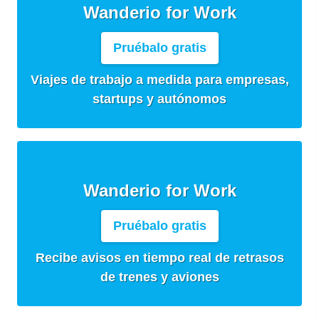
Wanderio for Work
Pruébalo gratis
Viajes de trabajo a medida para empresas,
startups y autónomos
Wanderio for Work
Pruébalo gratis
Recibe avisos en tiempo real de retrasos
de trenes y aviones