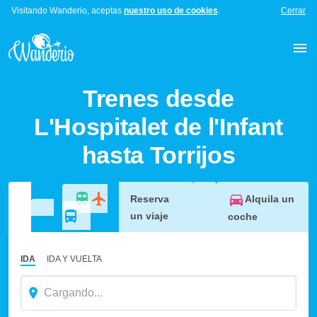
Visitando Wanderio, aceptas
nuestro uso de cookies
.
Cerrar
Trenes desde
L'Hospitalet de l'Infant
hasta Torrijos
Alquila un
Reserva
un viaje
coche
IDA
IDA Y VUELTA