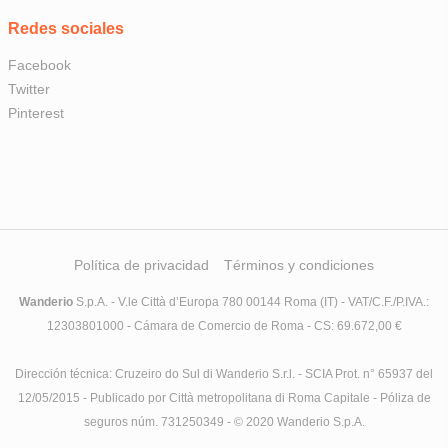
Redes sociales
Facebook
Twitter
Pinterest
Política de privacidad
Términos y condiciones
Wanderio
S.p.A. - V.le Città d’Europa 780 00144 Roma (IT) - VAT/C.F./P.IVA.:
12303801000 - Cámara de Comercio de Roma - CS: 69.672,00 €
Dirección técnica: Cruzeiro do Sul di Wanderio S.r.l. - SCIA Prot. n° 65937 del
12/05/2015 - Publicado por Città metropolitana di Roma Capitale - Póliza de
seguros núm. 731250349 - © 2020 Wanderio S.p.A.