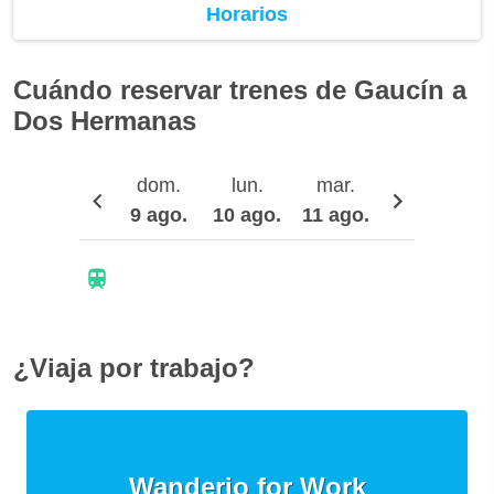
Horarios
Cuándo reservar trenes de Gaucín a
Dos Hermanas
dom.
lun.
mar.
mié.
9 ago.
10 ago.
11 ago.
12 ago.
1
¿Viaja por trabajo?
Wanderio for Work