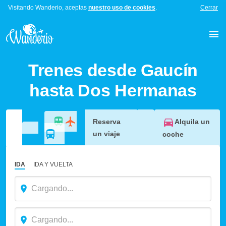
Visitando Wanderio, aceptas
nuestro uso de cookies
.
Cerrar
Trenes desde Gaucín
hasta Dos Hermanas
Alquila un
Reserva
un viaje
coche
IDA
IDA Y VUELTA