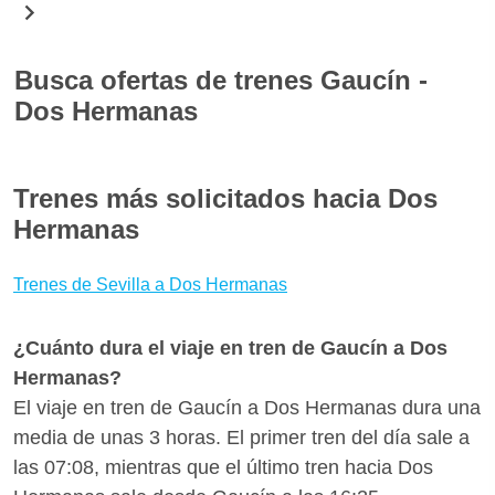
una simple búsqueda encontrarás todos los horarios
de los trenes para la fecha seleccionada y puedes
Busca ofertas de trenes Gaucín -
elegir el que mejor se adapte a tus necesidades
Dos Hermanas
reservando con seguridad. Descargando el App
gratuita para iOS y Android de Wanderio puedes
A menudo los viajes en tren son más cómodos que
tener a mano tus billetes de tren Gaucín Dos
en autobús o en avión y son incluso más baratos.
Trenes más solicitados hacia Dos
Hermanas y seguir el estado de tu tren Gaucín-Dos
Para encontrar las mejores ofertas para Gaucín -
Hermanas
Hermanas en tiempo real, comprobando retrasos y
Dos Hermanas te aconsejamos que reserves tus
vías.
billetes con bastante antelación para aprovechar las
Trenes de Sevilla a Dos Hermanas
promociones de Renfe. ¿Quieres saber si hay
medios de transporte mejores para llegar a Dos
¿Cuánto dura el viaje en tren de Gaucín a Dos
Hermanas desde Gaucín? Con Wanderio puedes
Hermanas?
comparar trenes, y escoger la mejor opción para ti
El viaje en tren de Gaucín a Dos Hermanas dura una
en pocos clics.
media de unas 3 horas. El primer tren del día sale a
las 07:08, mientras que el último tren hacia Dos