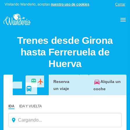
Visitando Wanderio, aceptas
nuestro uso de cookies
.
Cerrar
Trenes desde Girona
hasta Ferreruela de
Huerva
Alquila un
Reserva
un viaje
coche
IDA
IDA Y VUELTA