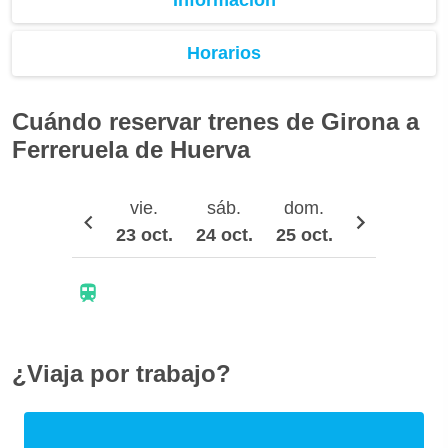
Horarios
Cuándo reservar trenes de Girona a
Ferreruela de Huerva
vie.
sáb.
dom.
lun.
23 oct.
24 oct.
25 oct.
26 oct.
2
¿Viaja por trabajo?