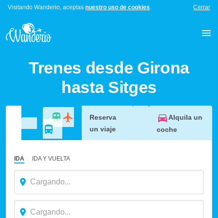
Visitando Wanderio, aceptas
nuestro uso de cookies
.
Cerrar
Trenes desde Girona
hasta Sitges
Alquila un
Reserva
un viaje
coche
IDA
IDA Y VUELTA