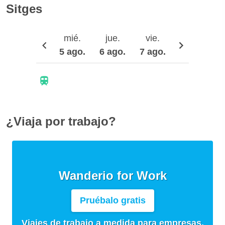
Sitges
mié.
jue.
vie.
sáb.
5 ago.
6 ago.
7 ago.
8 ago.
9
¿Viaja por trabajo?
Wanderio for Work
Pruébalo gratis
Viajes de trabajo a medida para empresas,