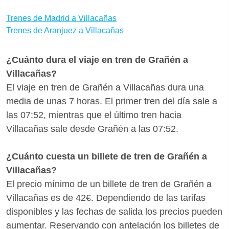
Villacañas te aconsejamos que reserves tus billetes
con bastante antelación para aprovechar las
Trenes de Madrid a Villacañas
promociones de Renfe. ¿Quieres saber si hay
Trenes de Aranjuez a Villacañas
medios de transporte mejores para llegar a
Villacañas desde Grañén? Con Wanderio puedes
¿Cuánto dura el viaje en tren de Grañén a
comparar trenes, y escoger la mejor opción para ti
Villacañas?
en pocos clics.
El viaje en tren de Grañén a Villacañas dura una
media de unas 7 horas. El primer tren del día sale a
las 07:52, mientras que el último tren hacia
Villacañas sale desde Grañén a las 07:52.
¿Cuánto cuesta un billete de tren de Grañén a
Villacañas?
El precio mínimo de un billete de tren de Grañén a
Villacañas es de 42€. Dependiendo de las tarifas
disponibles y las fechas de salida los precios pueden
aumentar. Reservando con antelación los billetes de