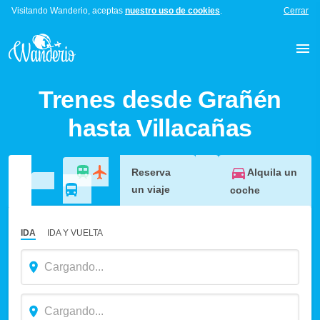
Visitando Wanderio, aceptas
nuestro uso de cookies
.
Cerrar
Trenes desde Grañén
hasta Villacañas
Alquila un
Reserva
un viaje
coche
IDA
IDA Y VUELTA