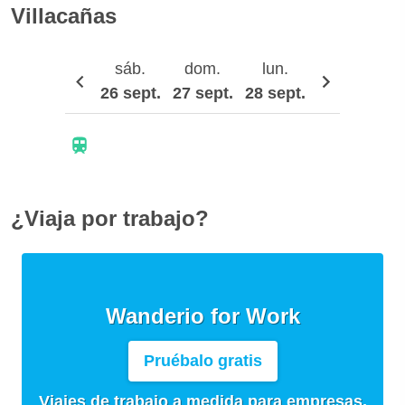
Villacañas
sáb.
dom.
lun.
mar.
26 sept.
27 sept.
28 sept.
29 sept.
30
¿Viaja por trabajo?
Wanderio for Work
Pruébalo gratis
Viajes de trabajo a medida para empresas,