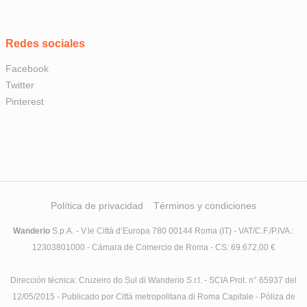
Redes sociales
Facebook
Twitter
Pinterest
Política de privacidad
Términos y condiciones
Wanderio
S.p.A. - V.le Città d’Europa 780 00144 Roma (IT) - VAT/C.F./P.IVA.:
12303801000 - Cámara de Comercio de Roma - CS: 69.672,00 €
Dirección técnica: Cruzeiro do Sul di Wanderio S.r.l. - SCIA Prot. n° 65937 del
12/05/2015 - Publicado por Città metropolitana di Roma Capitale - Póliza de