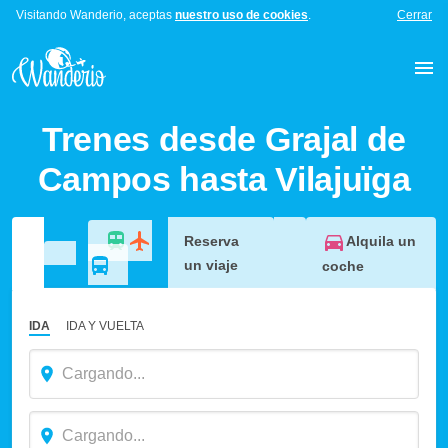
Visitando Wanderio, aceptas
nuestro uso de cookies
.
Cerrar
Trenes desde Grajal de
Campos hasta Vilajuïga
Alquila un
Reserva
un viaje
coche
IDA
IDA Y VUELTA