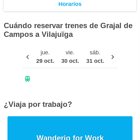
Horarios
Cuándo reservar trenes de Grajal de
Campos a Vilajuïga
jue.
vie.
sáb.
dom.
29 oct.
30 oct.
31 oct.
1 nov.
2
¿Viaja por trabajo?
Wanderio for Work