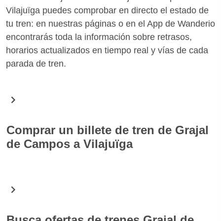
Vilajuïga puedes comprobar en directo el estado de
tu tren: en nuestras páginas o en el App de Wanderio
encontrarás toda la información sobre retrasos,
horarios actualizados en tiempo real y vías de cada
parada de tren.
Comprar un billete de tren de Grajal
de Campos a Vilajuïga
En Wanderio puedes comprar fácilmente billetes de
tren para la ruta Grajal de Campos Vilajuïga. Gracias
a una simple búsqueda encontrarás todos los
horarios de los trenes para la fecha seleccionada y
Busca ofertas de trenes Grajal de
puedes elegir el que mejor se adapte a tus