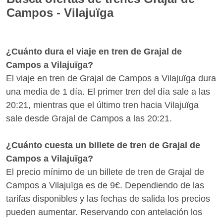
Campos - Vilajuïga
necesidades reservando con seguridad.
Descargando el App gratuita para iOS y Android de
A menudo los viajes en tren son más cómodos que
Wanderio puedes tener a mano tus billetes de tren
en autobús o en avión y son incluso más baratos.
¿Cuánto dura el viaje en tren de Grajal de
Grajal de Campos Vilajuïga y seguir el estado de tu
Para encontrar las mejores ofertas para Grajal de
Campos a Vilajuïga?
tren Grajal de Campos-Vilajuïga en tiempo real,
Campos - Vilajuïga te aconsejamos que reserves tus
El viaje en tren de Grajal de Campos a Vilajuïga dura
comprobando retrasos y vías.
billetes con bastante antelación para aprovechar las
una media de 1 día. El primer tren del día sale a las
promociones de Renfe. ¿Quieres saber si hay
20:21, mientras que el último tren hacia Vilajuïga
medios de transporte mejores para llegar a Vilajuïga
sale desde Grajal de Campos a las 20:21.
desde Grajal de Campos? Con Wanderio puedes
comparar trenes, y escoger la mejor opción para ti
¿Cuánto cuesta un billete de tren de Grajal de
en pocos clics.
Campos a Vilajuïga?
El precio mínimo de un billete de tren de Grajal de
Campos a Vilajuïga es de 9€. Dependiendo de las
tarifas disponibles y las fechas de salida los precios
pueden aumentar. Reservando con antelación los