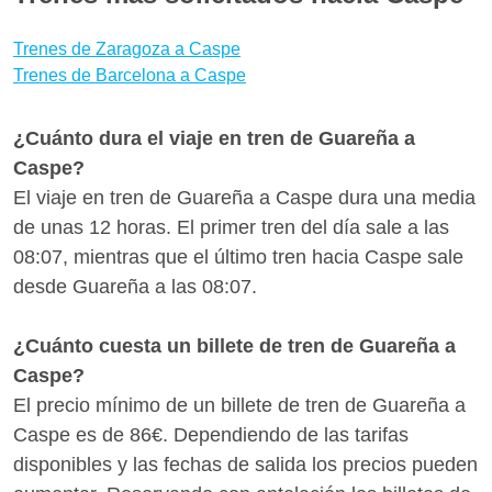
Para encontrar las mejores ofertas para Guareña -
tiempo real, comprobando retrasos y vías.
Caspe te aconsejamos que reserves tus billetes con
Trenes de Zaragoza a Caspe
bastante antelación para aprovechar las
Trenes de Barcelona a Caspe
promociones de Renfe. ¿Quieres saber si hay
medios de transporte mejores para llegar a Caspe
¿Cuánto dura el viaje en tren de Guareña a
desde Guareña? Con Wanderio puedes comparar
Caspe?
trenes, y escoger la mejor opción para ti en pocos
El viaje en tren de Guareña a Caspe dura una media
clics.
de unas 12 horas. El primer tren del día sale a las
08:07, mientras que el último tren hacia Caspe sale
desde Guareña a las 08:07.
¿Cuánto cuesta un billete de tren de Guareña a
Caspe?
El precio mínimo de un billete de tren de Guareña a
Caspe es de 86€. Dependiendo de las tarifas
disponibles y las fechas de salida los precios pueden