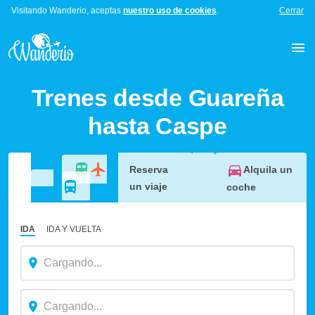
Visitando Wanderio, aceptas
nuestro uso de cookies
.
Cerrar
Trenes desde Guareña
hasta Caspe
Alquila un
Reserva
un viaje
coche
IDA
IDA Y VUELTA