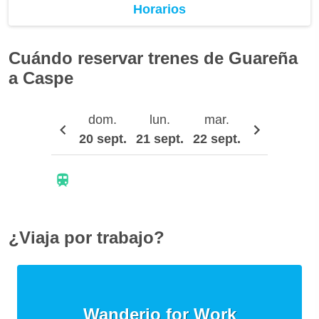
Horarios
Cuándo reservar trenes de Guareña
a Caspe
dom.
lun.
mar.
mié.
20 sept.
21 sept.
22 sept.
23 sept.
24
¿Viaja por trabajo?
Wanderio for Work