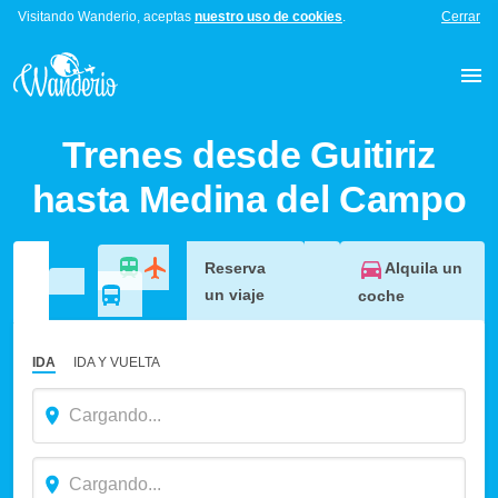
Visitando Wanderio, aceptas
nuestro uso de cookies
.
Cerrar
Trenes desde Guitiriz
hasta Medina del Campo
Alquila un
Reserva
un viaje
coche
IDA
IDA Y VUELTA