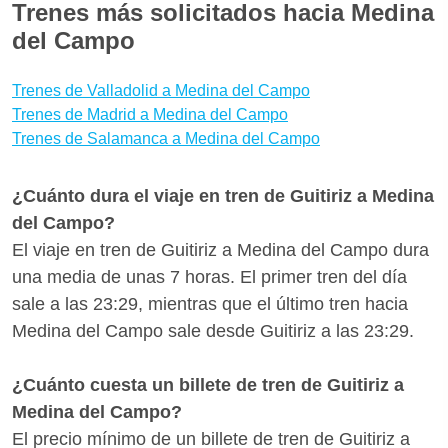
en autobús o en avión y son incluso más baratos.
Trenes más solicitados hacia Medina
Guitiriz Medina del Campo y seguir el estado de tu
Para encontrar las mejores ofertas para Guitiriz -
del Campo
tren Guitiriz-Medina del Campo en tiempo real,
Medina del Campo te aconsejamos que reserves tus
comprobando retrasos y vías.
billetes con bastante antelación para aprovechar las
Trenes de Valladolid a Medina del Campo
promociones de Renfe. ¿Quieres saber si hay
Trenes de Madrid a Medina del Campo
Trenes de Salamanca a Medina del Campo
medios de transporte mejores para llegar a Medina
del Campo desde Guitiriz? Con Wanderio puedes
comparar trenes, vuelos y escoger la mejor opción
¿Cuánto dura el viaje en tren de Guitiriz a Medina
para ti en pocos clics.
del Campo?
El viaje en tren de Guitiriz a Medina del Campo dura
una media de unas 7 horas. El primer tren del día
sale a las 23:29, mientras que el último tren hacia
Medina del Campo sale desde Guitiriz a las 23:29.
¿Cuánto cuesta un billete de tren de Guitiriz a
Medina del Campo?
El precio mínimo de un billete de tren de Guitiriz a