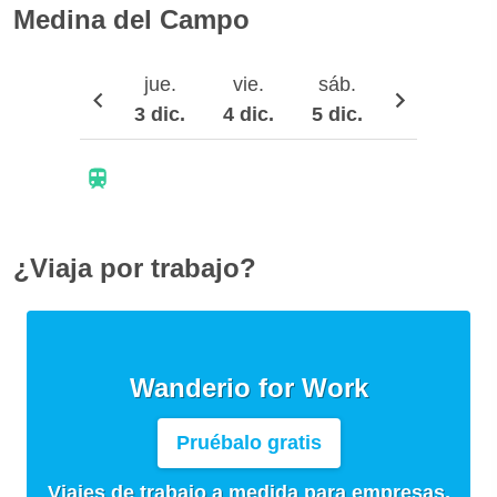
Medina del Campo
jue.
vie.
sáb.
dom.
3 dic.
4 dic.
5 dic.
6 dic.
¿Viaja por trabajo?
Wanderio for Work
Pruébalo gratis
Viajes de trabajo a medida para empresas,