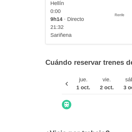
Hellín
0:00
Renfe
9h14
· Directo
21:32
Sariñena
Cuándo reservar trenes de
jue.
vie.
sá
1 oct.
2 oct.
3 o