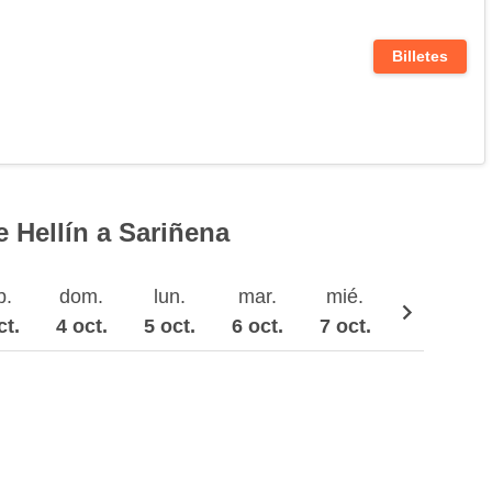
Billetes
 Hellín a Sariñena
b.
dom.
lun.
mar.
mié.
jue.
ct.
4 oct.
5 oct.
6 oct.
7 oct.
8 oct.