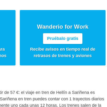
Wanderio for Work
Pruébalo gratis
ara
Recibe avisos en tiempo real de
mos
retrasos de trenes y aviones
tir de 57 €: el viaje en tren de Hellín a Sariñena es
 Sariñena en tren puedes contar con 1 trayectos diarios
ente uno cada unas 12 horas. Los trenes salen de la