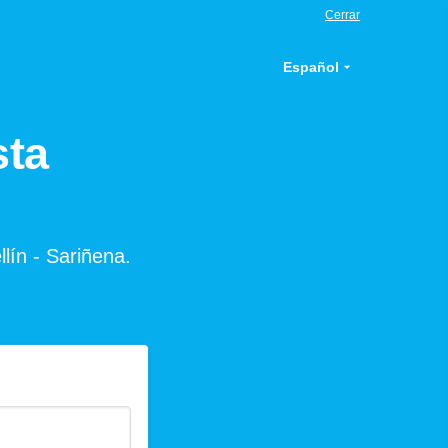
Cerrar
Español
sta
llín - Sariñena.