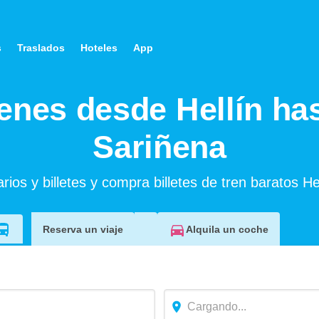
s
Traslados
Hoteles
App
enes desde Hellín ha
Sariñena
ios y billetes y compra billetes de tren baratos He
Alquila un coche
Reserva un viaje