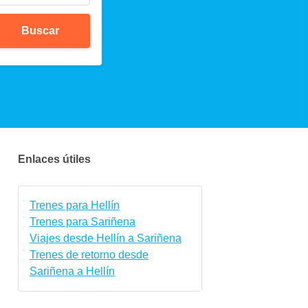
Buscar
Enlaces útiles
Trenes para Hellín
Trenes para Sariñena
Viajes desde Hellín a Sariñena
Trenes de retorno desde
Sariñena a Hellín