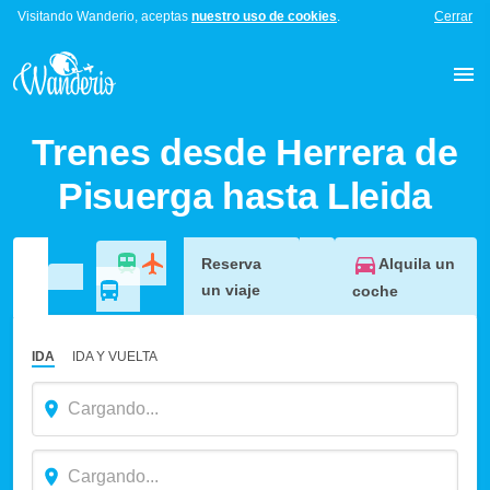
Visitando Wanderio, aceptas
nuestro uso de cookies
.
Cerrar
Trenes desde Herrera de
Pisuerga hasta Lleida
Alquila un
Reserva
un viaje
coche
IDA
IDA Y VUELTA