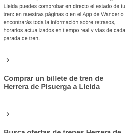
Lleida puedes comprobar en directo el estado de tu
tren: en nuestras páginas o en el App de Wanderio
encontrarás toda la información sobre retrasos,
horarios actualizados en tiempo real y vías de cada
parada de tren.
Comprar un billete de tren de
Herrera de Pisuerga a Lleida
En Wanderio puedes comprar fácilmente billetes de
tren para la ruta Herrera de Pisuerga Lleida. Gracias
a una simple búsqueda encontrarás todos los
horarios de los trenes para la fecha seleccionada y
Busca ofertas de trenes Herrera de
puedes elegir el que mejor se adapte a tus