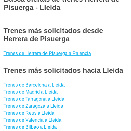
Pisuerga - Lleida
necesidades reservando con seguridad.
Descargando el App gratuita para iOS y Android de
A menudo los viajes en tren son más cómodos que
Wanderio puedes tener a mano tus billetes de tren
en autobús o en avión y son incluso más baratos.
Trenes más solicitados desde
Herrera de Pisuerga Lleida y seguir el estado de tu
Para encontrar las mejores ofertas para Herrera de
Herrera de Pisuerga
tren Herrera de Pisuerga-Lleida en tiempo real,
Pisuerga - Lleida te aconsejamos que reserves tus
comprobando retrasos y vías.
billetes con bastante antelación para aprovechar las
Trenes de Herrera de Pisuerga a Palencia
promociones de Renfe. ¿Quieres saber si hay
medios de transporte mejores para llegar a Lleida
Trenes más solicitados hacia Lleida
desde Herrera de Pisuerga? Con Wanderio puedes
comparar trenes, y escoger la mejor opción para ti
Trenes de Barcelona a Lleida
en pocos clics.
Trenes de Madrid a Lleida
Trenes de Tarragona a Lleida
Trenes de Zaragoza a Lleida
Trenes de Reus a Lleida
Trenes de Valencia a Lleida
Trenes de Bilbao a Lleida