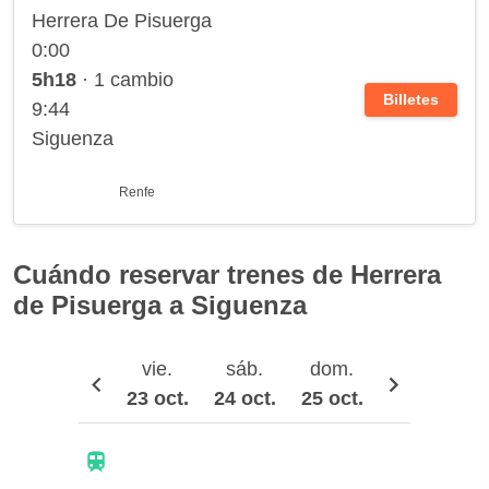
Herrera De Pisuerga
0:00
5h18
· 1 cambio
Billetes
9:44
Siguenza
Renfe
Cuándo reservar trenes de Herrera
de Pisuerga a Siguenza
vie.
sáb.
dom.
lun.
23 oct.
24 oct.
25 oct.
26 oct.
2