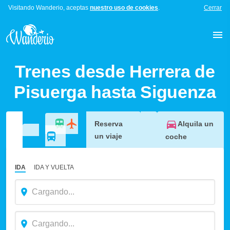
Visitando Wanderio, aceptas
nuestro uso de cookies
.
Cerrar
Trenes desde Herrera de
Pisuerga hasta Siguenza
Alquila un
Reserva
un viaje
coche
IDA
IDA Y VUELTA