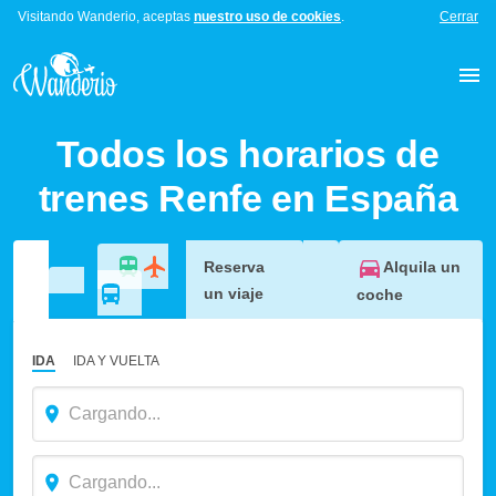
Visitando Wanderio, aceptas
nuestro uso de cookies
.
Cerrar
Todos los horarios de
trenes Renfe en España
Alquila un
Reserva
un viaje
coche
IDA
IDA Y VUELTA