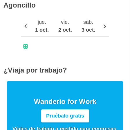
Agoncillo
jue.
vie.
sáb.
dom.
1 oct.
2 oct.
3 oct.
4 oct.
¿Viaja por trabajo?
Wanderio for Work
Pruébalo gratis
Viajes de trabajo a medida para empresas,