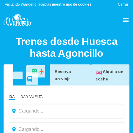
Visitando Wanderio, aceptas
nuestro uso de cookies
.
Cerrar
Trenes desde Huesca
hasta Agoncillo
Alquila un
Reserva
un viaje
coche
IDA
IDA Y VUELTA