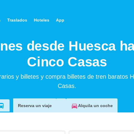
s
Traslados
Hoteles
App
enes desde Huesca ha
Cinco Casas
arios y billetes y compra billetes de tren baratos 
Casas.
Alquila un coche
Reserva un viaje