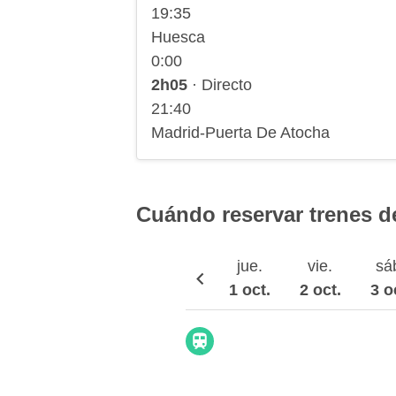
19:35
Huesca
0:00
2h05
· Directo
21:40
Madrid-Puerta De Atocha
Cuándo reservar trenes d
jue.
vie.
sá
1 oct.
2 oct.
3 o