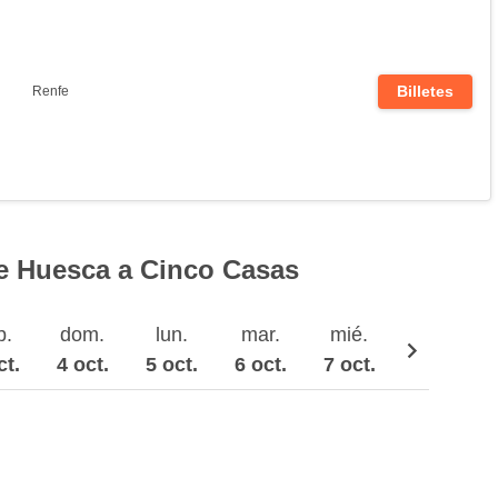
Billetes
Renfe
e Huesca a Cinco Casas
b.
dom.
lun.
mar.
mié.
jue.
ct.
4 oct.
5 oct.
6 oct.
7 oct.
8 oct.