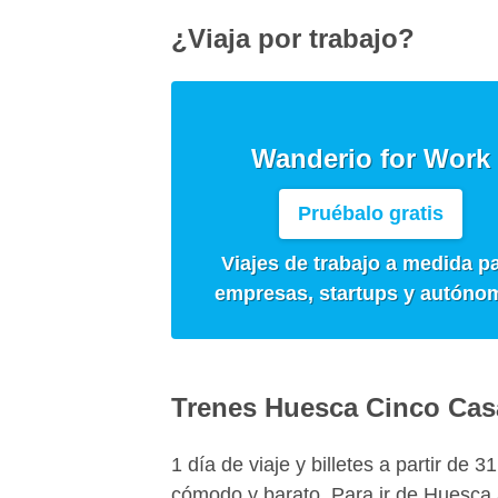
¿Viaja por trabajo?
Wanderio for Work
Pruébalo gratis
Viajes de trabajo a medida p
empresas, startups y autóno
Trenes Huesca Cinco Cas
1 día de viaje y billetes a partir de 
cómodo y barato. Para ir de Huesca 