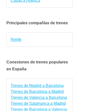
Casas a Huesca
Principales compañías de trenes
Renfe
Conexiones de trenes populares
en España
vie.
sáb.
dom.
lun.
mar.
mié.
9 oct.
10 oct.
11 oct.
12 oct.
13 oct.
14 oct
Trenes de Madrid a Barcelona
Trenes de Barcelona a Madrid
Trenes de Valencia a Barcelona
Trenes de Salamanca a Madrid
Trenes de Barcelona a Valencia