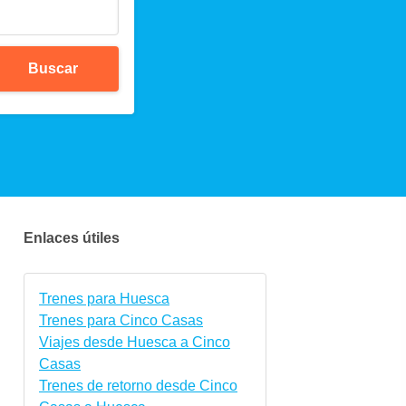
Buscar
Enlaces útiles
Trenes para Huesca
Trenes para Cinco Casas
Viajes desde Huesca a Cinco
Casas
Trenes de retorno desde Cinco