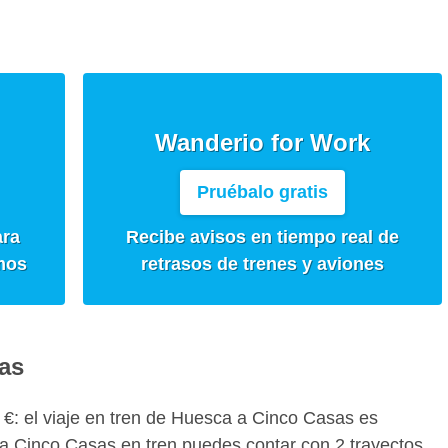
Wanderio for Work
Pruébalo gratis
ara
Recibe avisos en tiempo real de
mos
retrasos de trenes y aviones
as
31 €: el viaje en tren de Huesca a Cinco Casas es
a Cinco Casas en tren puedes contar con 2 trayectos