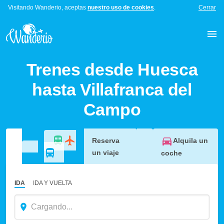
Visitando Wanderio, aceptas
nuestro uso de cookies
.
Cerrar
Trenes desde Huesca
hasta Villafranca del
Campo
Alquila un
Reserva
un viaje
coche
IDA
IDA Y VUELTA