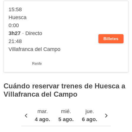
15:58
Huesca
0:00
3h27
· Directo
Billetes
21:48
Villafranca del Campo
Renfe
Cuándo reservar trenes de Huesca a
Villafranca del Campo
mar.
mié.
jue.
vie.
4 ago.
5 ago.
6 ago.
7 ago.
8