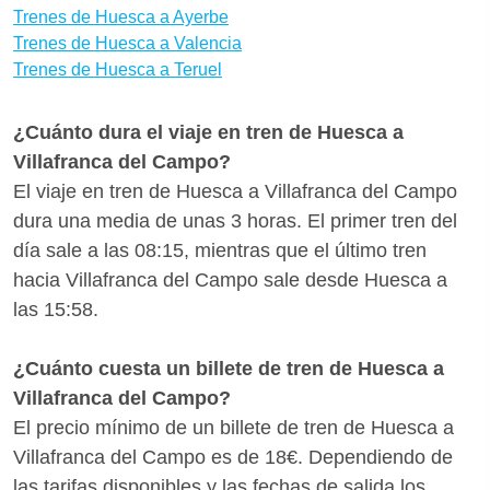
Trenes de Huesca a Ayerbe
Villafranca del Campo desde Huesca? Con
Trenes de Huesca a Valencia
Wanderio puedes comparar trenes, y escoger la
Trenes de Huesca a Teruel
mejor opción para ti en pocos clics.
¿Cuánto dura el viaje en tren de Huesca a
Villafranca del Campo?
El viaje en tren de Huesca a Villafranca del Campo
dura una media de unas 3 horas. El primer tren del
día sale a las 08:15, mientras que el último tren
hacia Villafranca del Campo sale desde Huesca a
las 15:58.
¿Cuánto cuesta un billete de tren de Huesca a
Villafranca del Campo?
El precio mínimo de un billete de tren de Huesca a
Villafranca del Campo es de 18€. Dependiendo de
las tarifas disponibles y las fechas de salida los