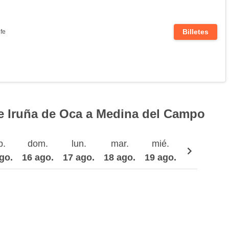
Billetes
fe
e Iruña de Oca a Medina del Campo
b.
dom.
lun.
mar.
mié.
jue.
go.
16 ago.
17 ago.
18 ago.
19 ago.
20 ago.