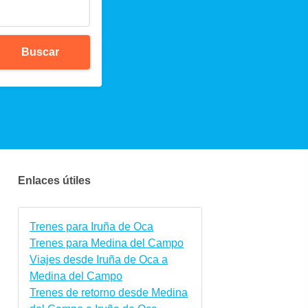
Buscar
Enlaces útiles
Trenes para Iruña de Oca
Trenes para Medina del Campo
Viajes desde Iruña de Oca a
Medina del Campo
Trenes de retorno desde Medina