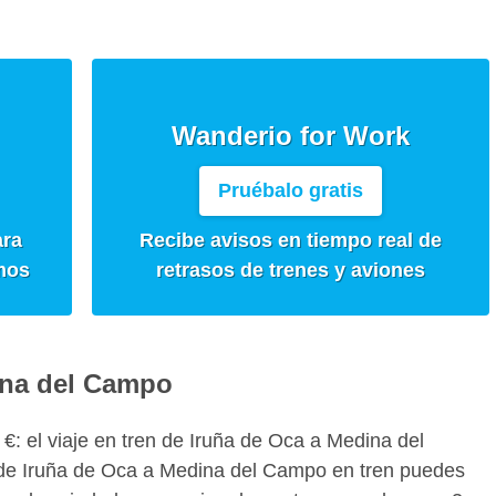
Wanderio for Work
Pruébalo gratis
ara
Recibe avisos en tiempo real de
mos
retrasos de trenes y aviones
ina del Campo
12 €: el viaje en tren de Iruña de Oca a Medina del
de Iruña de Oca a Medina del Campo en tren puedes