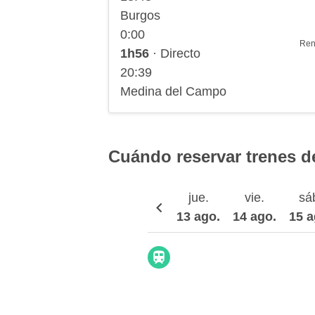
Burgos
0:00
Ren
1h56
· Directo
20:39
Medina del Campo
Cuándo reservar trenes d
jue.
vie.
sá
13 ago.
14 ago.
15 a