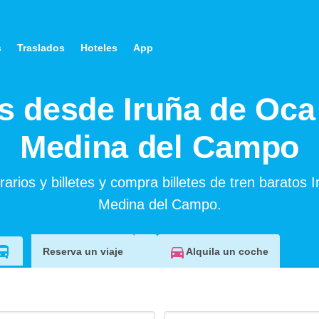
s
Traslados
Hoteles
App
s desde Iruña de Oca
Medina del Campo
arios y billetes y compra billetes de tren baratos 
Medina del Campo.
Alquila un coche
Reserva un viaje