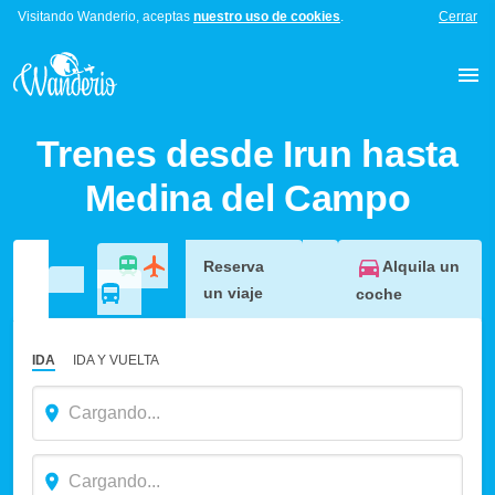
Visitando Wanderio, aceptas
nuestro uso de cookies
.
Cerrar
Trenes desde Irun hasta
Medina del Campo
Alquila un
Reserva
un viaje
coche
IDA
IDA Y VUELTA