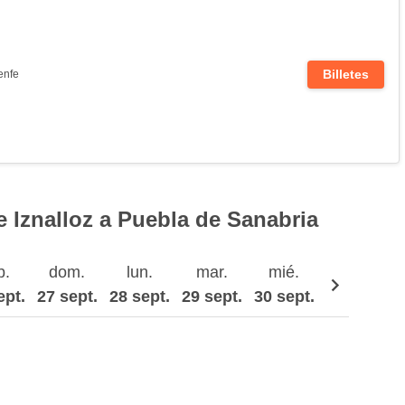
Billetes
enfe
 Iznalloz a Puebla de Sanabria
b.
dom.
lun.
mar.
mié.
jue.
ept.
27 sept.
28 sept.
29 sept.
30 sept.
1 oct.