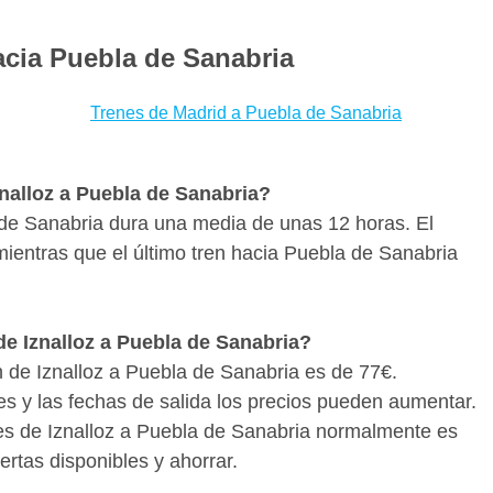
s cómodos que en autobús o en avión y son incluso
res ofertas para Iznalloz - Puebla de Sanabria te
acia Puebla de Sanabria
es con bastante antelación para aprovechar las
r si hay medios de transporte mejores para llegar a
Trenes de Madrid a Puebla de Sanabria
 Con Wanderio puedes comparar trenes, vuelos y
cos clics.
znalloz a Puebla de Sanabria?
a de Sanabria dura una media de unas 12 horas. El
 mientras que el último tren hacia Puebla de Sanabria
de Iznalloz a Puebla de Sanabria?
en de Iznalloz a Puebla de Sanabria es de 77€.
es y las fechas de salida los precios pueden aumentar.
tes de Iznalloz a Puebla de Sanabria normalmente es
rtas disponibles y ahorrar.