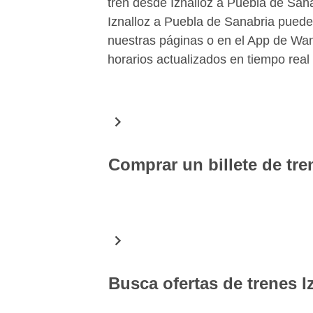
tren desde Iznalloz a Puebla de Sanab
Iznalloz a Puebla de Sanabria puedes
nuestras páginas o en el App de Wan
horarios actualizados en tiempo real
Comprar un billete de tre
En Wanderio puedes comprar fácilment
Sanabria. Gracias a una simple búsq
la fecha seleccionada y puedes eleg
con seguridad. Descargando el App g
a mano tus billetes de tren Iznalloz 
Busca ofertas de trenes I
Iznalloz-Puebla de Sanabria en tiem