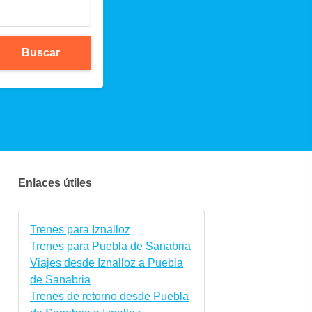
Buscar
Enlaces útiles
Trenes para Iznalloz
Trenes para Puebla de Sanabria
Viajes desde Iznalloz a Puebla
de Sanabria
Trenes de retorno desde Puebla