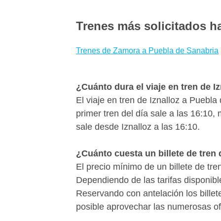
A menudo los viajes en tren son má
más baratos. Para encontrar las mejo
Trenes más solicitados h
aconsejamos que reserves tus billet
promociones de Renfe. ¿Quieres sabe
Trenes de Zamora a Puebla de Sanabria
Puebla de Sanabria desde Iznalloz?
escoger la mejor opción para ti en po
¿Cuánto dura el viaje en tren de I
El viaje en tren de Iznalloz a Puebl
primer tren del día sale a las 16:10,
sale desde Iznalloz a las 16:10.
¿Cuánto cuesta un billete de tren 
El precio mínimo de un billete de tr
Dependiendo de las tarifas disponibl
Reservando con antelación los bille
posible aprovechar las numerosas ofe