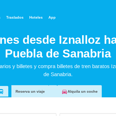
s
Traslados
Hoteles
App
nes desde Iznalloz h
Puebla de Sanabria
rios y billetes y compra billetes de tren baratos Iz
de Sanabria.
Alquila un coche
Reserva un viaje