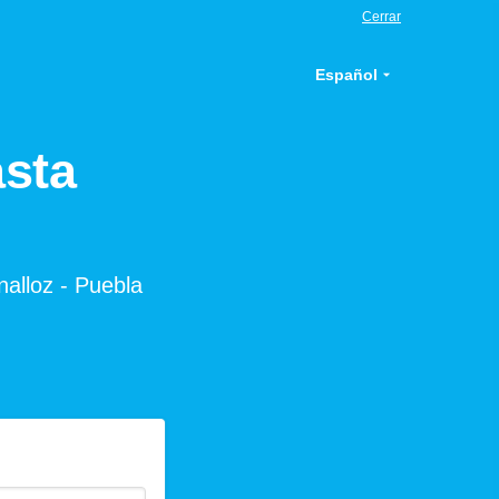
Cerrar
Español
asta
nalloz - Puebla