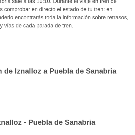
ria sale a las 16:10. Durante el viaje en tren de
 comprobar en directo el estado de tu tren: en
derio encontrarás toda la información sobre retrasos,
 y vías de cada parada de tren.
n de Iznalloz a Puebla de Sanabria
e billetes de tren para la ruta Iznalloz Puebla de
ueda encontrarás todos los horarios de los trenes para
ir el que mejor se adapte a tus necesidades reservando
ratuita para iOS y Android de Wanderio puedes tener
Puebla de Sanabria y seguir el estado de tu tren
znalloz - Puebla de Sanabria
po real, comprobando retrasos y vías.