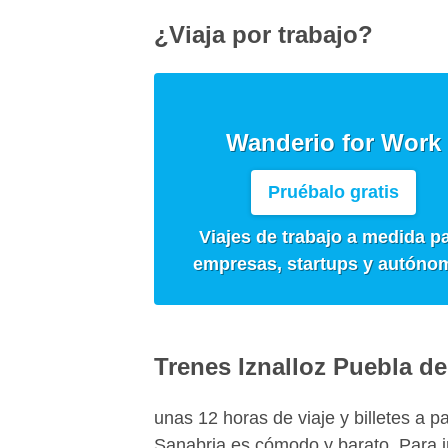
¿Viaja por trabajo?
Wanderio for Work
Pruébalo gratis
Viajes de trabajo a medida p
empresas, startups y autóno
Trenes Iznalloz Puebla d
unas 12 horas de viaje y billetes a pa
Sanabria es cómodo y barato. Para i