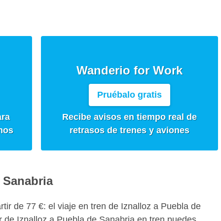
Wanderio for Work
Pruébalo gratis
ara
Recibe avisos en tiempo real de
mos
retrasos de trenes y aviones
e Sanabria
rtir de 77 €: el viaje en tren de Iznalloz a Puebla de
r de Iznalloz a Puebla de Sanabria en tren puedes