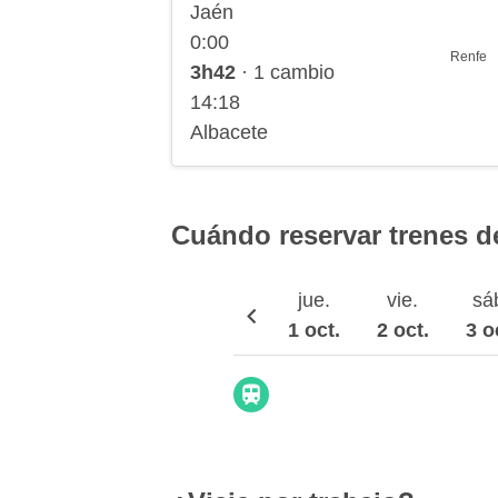
Jaén
0:00
Renfe
3h42
· 1 cambio
14:18
Albacete
Cuándo reservar trenes d
jue.
vie.
sá
1 oct.
2 oct.
3 o