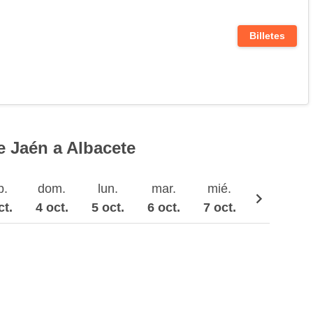
Billetes
e Jaén a Albacete
b.
dom.
lun.
mar.
mié.
jue.
ct.
4 oct.
5 oct.
6 oct.
7 oct.
8 oct.