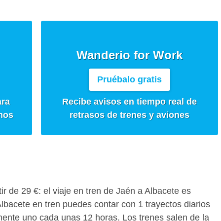
Wanderio for Work
Pruébalo gratis
ara
Recibe avisos en tiempo real de
mos
retrasos de trenes y aviones
tir de 29 €: el viaje en tren de Jaén a Albacete es
lbacete en tren puedes contar con 1 trayectos diarios
ente uno cada unas 12 horas. Los trenes salen de la