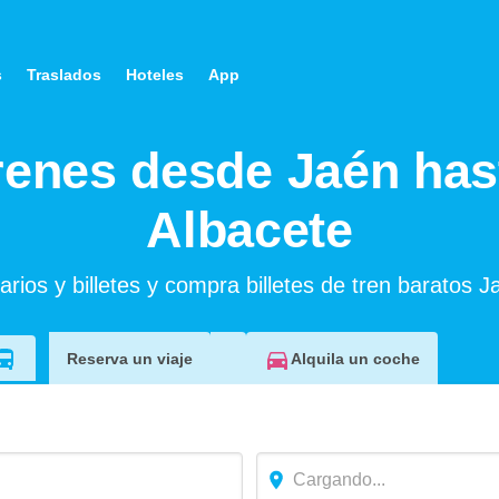
s
Traslados
Hoteles
App
renes desde Jaén has
Albacete
rios y billetes y compra billetes de tren baratos J
Alquila un coche
Reserva un viaje