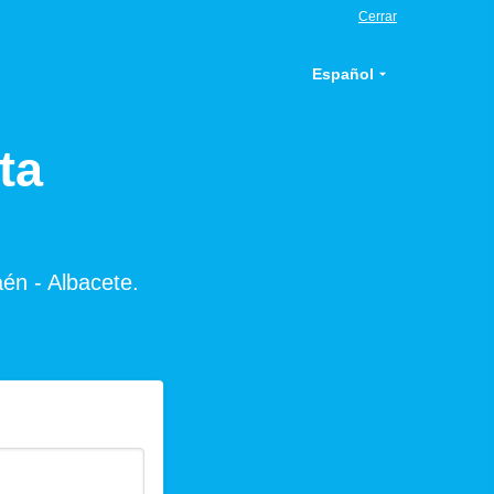
Cerrar
Español
ta
aén - Albacete.