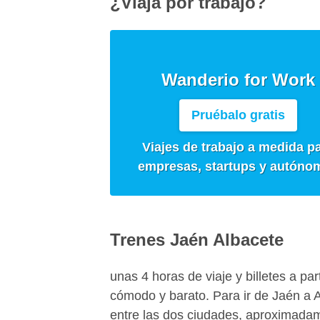
¿Viaja por trabajo?
Wanderio for Work
Pruébalo gratis
Viajes de trabajo a medida p
empresas, startups y autóno
Trenes Jaén Albacete
unas 4 horas de viaje y billetes a par
cómodo y barato. Para ir de Jaén a A
entre las dos ciudades, aproximadam