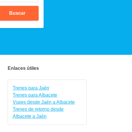
Buscar
Enlaces útiles
Trenes para Jaén
Trenes para Albacete
Viajes desde Jaén a Albacete
Trenes de retorno desde
Albacete a Jaén