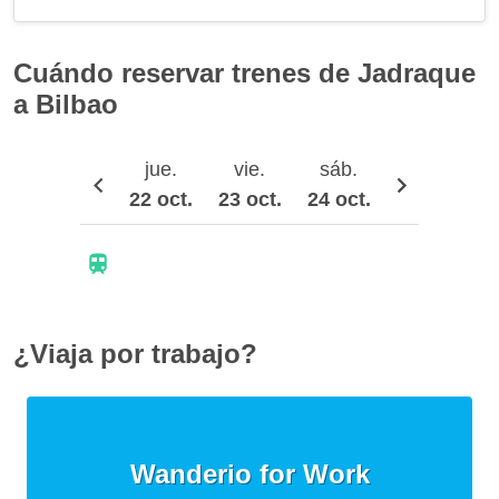
Cuándo reservar trenes de Jadraque
a Bilbao
jue.
vie.
sáb.
dom.
22 oct.
23 oct.
24 oct.
25 oct.
2
¿Viaja por trabajo?
Wanderio for Work