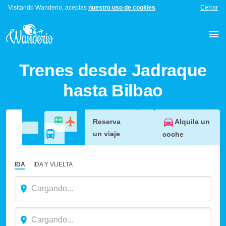
Visitando Wanderio, aceptas
nuestro uso de cookies
.
Cerrar
Trenes desde Jadraque
hasta Bilbao
Alquila un
Reserva
un viaje
coche
IDA
IDA Y VUELTA