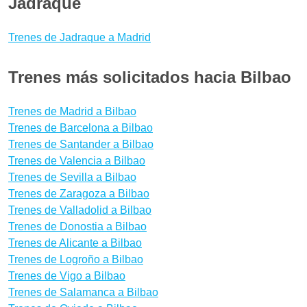
Jadraque
tiempo real, comprobando retrasos y vías.
Bilbao te aconsejamos que reserves tus billetes con
bastante antelación para aprovechar las
Trenes de Jadraque a Madrid
promociones de Renfe. ¿Quieres saber si hay
medios de transporte mejores para llegar a Bilbao
Trenes más solicitados hacia Bilbao
desde Jadraque? Con Wanderio puedes comparar
trenes, y escoger la mejor opción para ti en pocos
Trenes de Madrid a Bilbao
clics.
Trenes de Barcelona a Bilbao
Trenes de Santander a Bilbao
Trenes de Valencia a Bilbao
Trenes de Sevilla a Bilbao
Trenes de Zaragoza a Bilbao
Trenes de Valladolid a Bilbao
Trenes de Donostia a Bilbao
Trenes de Alicante a Bilbao
Trenes de Logroño a Bilbao
Trenes de Vigo a Bilbao
Trenes de Salamanca a Bilbao