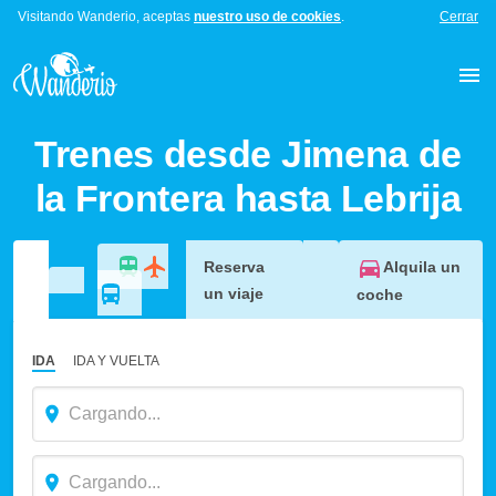
Visitando Wanderio, aceptas
nuestro uso de cookies
.
Cerrar
Trenes desde Jimena de
la Frontera hasta Lebrija
Alquila un
Reserva
un viaje
coche
IDA
IDA Y VUELTA