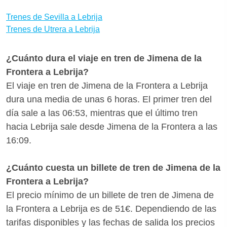
Para encontrar las mejores ofertas para Jimena de la
tu tren Jimena de la Frontera-Lebrija en tiempo real,
Frontera - Lebrija te aconsejamos que reserves tus
Trenes de Sevilla a Lebrija
comprobando retrasos y vías.
billetes con bastante antelación para aprovechar las
Trenes de Utrera a Lebrija
promociones de Renfe. ¿Quieres saber si hay
medios de transporte mejores para llegar a Lebrija
¿Cuánto dura el viaje en tren de Jimena de la
desde Jimena de la Frontera? Con Wanderio puedes
Frontera a Lebrija?
comparar trenes, y escoger la mejor opción para ti
El viaje en tren de Jimena de la Frontera a Lebrija
en pocos clics.
dura una media de unas 6 horas. El primer tren del
día sale a las 06:53, mientras que el último tren
hacia Lebrija sale desde Jimena de la Frontera a las
16:09.
¿Cuánto cuesta un billete de tren de Jimena de la
Frontera a Lebrija?
El precio mínimo de un billete de tren de Jimena de
la Frontera a Lebrija es de 51€. Dependiendo de las
tarifas disponibles y las fechas de salida los precios