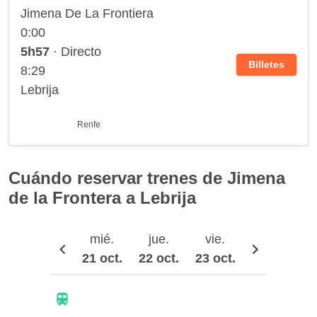
Jimena De La Frontiera
0:00
5h57
· Directo
Billetes
8:29
Lebrija
Renfe
Cuándo reservar trenes de Jimena
de la Frontera a Lebrija
mié.
jue.
vie.
sáb.
21 oct.
22 oct.
23 oct.
24 oct.
2