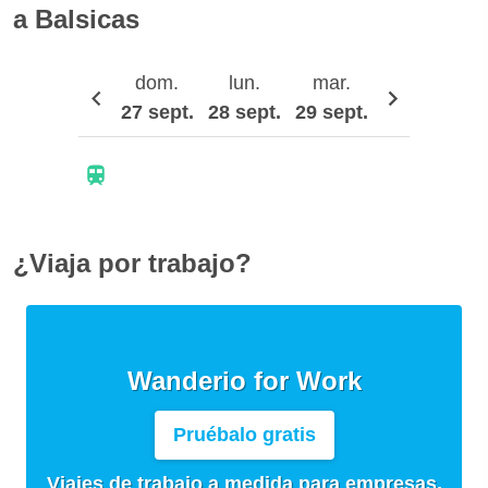
a Balsicas
dom.
lun.
mar.
mié.
27 sept.
28 sept.
29 sept.
30 sept.
¿Viaja por trabajo?
Wanderio for Work
Pruébalo gratis
Viajes de trabajo a medida para empresas,