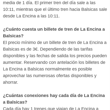
con bastante antelación para aprovechar las
media de 1 día. El primer tren del día sale a las
promociones de Renfe. ¿Quieres saber si hay
10:11, mientras que el último tren hacia Balsicas sale
medios de transporte mejores para llegar a Balsicas
desde La Encina a las 10:11.
desde La Encina? Con Wanderio puedes comparar
trenes, y escoger la mejor opción para ti en pocos
¿Cuánto cuesta un billete de tren de La Encina a
clics.
Balsicas?
El precio mínimo de un billete de tren de La Encina a
Balsicas es de 3€. Dependiendo de las tarifas
disponibles y las fechas de salida los precios pueden
aumentar. Reservando con antelación los billetes de
La Encina a Balsicas normalmente es posible
aprovechar las numerosas ofertas disponibles y
ahorrar.
¿Cuántas conexiones hay cada día de La Encina
a Balsicas?
Cada día hay 1 trenes que viajan de La Encina a