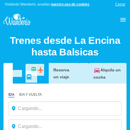
Visitando Wanderio, aceptas
nuestro uso de cookies
.
Cerrar
Trenes desde La Encina
hasta Balsicas
Alquila un
Reserva
un viaje
coche
IDA
IDA Y VUELTA