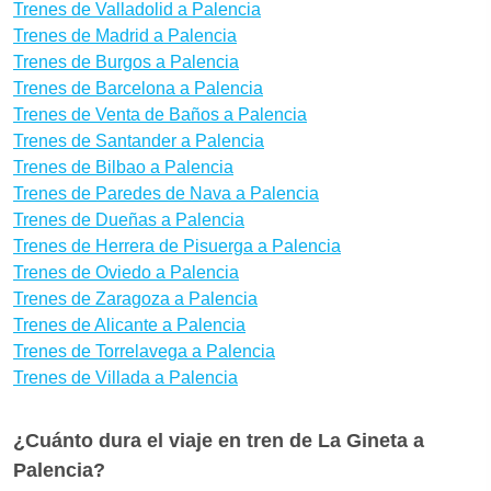
con bastante antelación para aprovechar las
Trenes de Valladolid a Palencia
promociones de Renfe. ¿Quieres saber si hay
Trenes de Madrid a Palencia
Trenes de Burgos a Palencia
medios de transporte mejores para llegar a Palencia
Trenes de Barcelona a Palencia
desde La Gineta? Con Wanderio puedes comparar
Trenes de Venta de Baños a Palencia
trenes, y escoger la mejor opción para ti en pocos
Trenes de Santander a Palencia
clics.
Trenes de Bilbao a Palencia
Trenes de Paredes de Nava a Palencia
Trenes de Dueñas a Palencia
Trenes de Herrera de Pisuerga a Palencia
Trenes de Oviedo a Palencia
Trenes de Zaragoza a Palencia
Trenes de Alicante a Palencia
Trenes de Torrelavega a Palencia
Trenes de Villada a Palencia
¿Cuánto dura el viaje en tren de La Gineta a
Palencia?