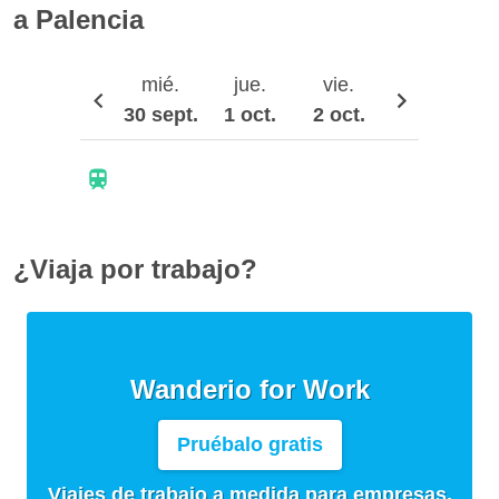
a Palencia
mié.
jue.
vie.
sáb.
30 sept.
1 oct.
2 oct.
3 oct.
¿Viaja por trabajo?
Wanderio for Work
Pruébalo gratis
Viajes de trabajo a medida para empresas,