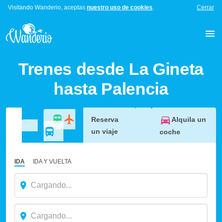
Visitando Wanderio, aceptas
nuestro uso de cookies
.
Cerrar
Trenes desde La Gineta
hasta Palencia
Alquila un
Reserva
un viaje
coche
IDA
IDA Y VUELTA