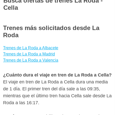
Busca ofertas de trenes La Roda -
el que mejor se adapte a tus necesidades
Cella
reservando con seguridad. Descargando el App
gratuita para iOS y Android de Wanderio puedes
A menudo los viajes en tren son más cómodos que
tener a mano tus billetes de tren La Roda Cella y
en autobús o en avión y son incluso más baratos.
Trenes más solicitados desde La
seguir el estado de tu tren La Roda-Cella en tiempo
Para encontrar las mejores ofertas para La Roda -
Roda
real, comprobando retrasos y vías.
Cella te aconsejamos que reserves tus billetes con
bastante antelación para aprovechar las
Trenes de La Roda a Albacete
promociones de Renfe. ¿Quieres saber si hay
Trenes de La Roda a Madrid
Trenes de La Roda a Valencia
medios de transporte mejores para llegar a Cella
desde La Roda? Con Wanderio puedes comparar
trenes, y escoger la mejor opción para ti en pocos
¿Cuánto dura el viaje en tren de La Roda a Cella?
clics.
El viaje en tren de La Roda a Cella dura una media
de 1 día. El primer tren del día sale a las 09:35,
mientras que el último tren hacia Cella sale desde La
Roda a las 16:17.