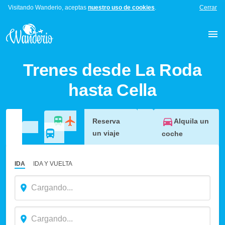
Visitando Wanderio, aceptas
nuestro uso de cookies
.
Cerrar
Trenes desde La Roda
hasta Cella
Alquila un
Reserva
un viaje
coche
IDA
IDA Y VUELTA