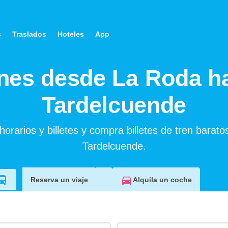
s
Traslados
Hoteles
App
nes desde La Roda h
Tardelcuende
orarios y billetes y compra billetes de tren barat
Tardelcuende.
Alquila un coche
Reserva un viaje