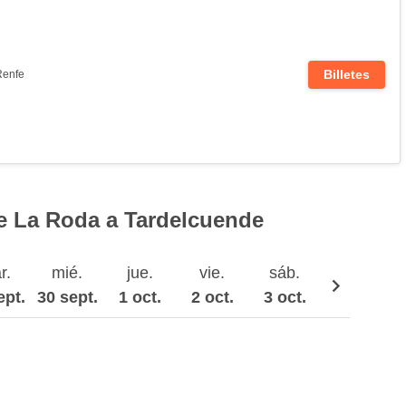
Billetes
Renfe
e La Roda a Tardelcuende
r.
mié.
jue.
vie.
sáb.
dom.
ept.
30 sept.
1 oct.
2 oct.
3 oct.
4 oct.