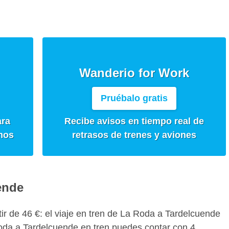
Wanderio for Work
Pruébalo gratis
ara
Recibe avisos en tiempo real de
mos
retrasos de trenes y aviones
ende
rtir de 46 €: el viaje en tren de La Roda a Tardelcuende
oda a Tardelcuende en tren puedes contar con 4