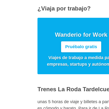
¿Viaja por trabajo?
Wanderio for Work
Pruébalo gratis
Viajes de trabajo a medida p
empresas, startups y autóno
Trenes La Roda Tardelcu
unas 5 horas de viaje y billetes a pa
es cómodo y barato. Para ir de La R