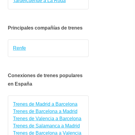
Tardelcuende a La Roda
Principales compañías de trenes
Renfe
Conexiones de trenes populares
en España
lun.
mar.
mié.
jue.
vie.
sáb.
5 oct.
6 oct.
7 oct.
8 oct.
9 oct.
10 oct
Trenes de Madrid a Barcelona
Trenes de Barcelona a Madrid
Trenes de Valencia a Barcelona
Trenes de Salamanca a Madrid
Trenes de Barcelona a Valencia