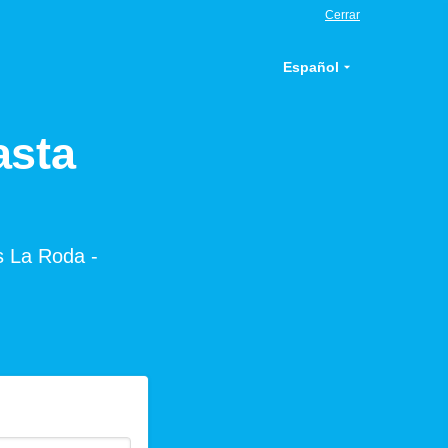
Cerrar
Español
asta
os La Roda -