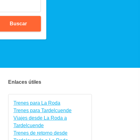
Buscar
Enlaces útiles
Trenes para La Roda
Trenes para Tardelcuende
Viajes desde La Roda a
Tardelcuende
Trenes de retorno desde