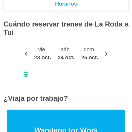
Horarios
Cuándo reservar trenes de La Roda a
Tui
vie.
sáb.
dom.
lun.
23 oct.
24 oct.
25 oct.
26 oct.
2
¿Viaja por trabajo?
Wanderio for Work