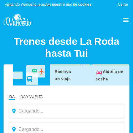
Visitando Wanderio, aceptas
nuestro uso de cookies
.
Cerrar
Trenes desde La Roda
hasta Tui
Alquila un
Reserva
un viaje
coche
IDA
IDA Y VUELTA