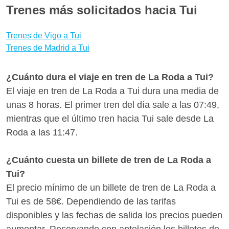
Trenes más solicitados hacia Tui
trenes, y escoger la mejor opción para ti en pocos
clics.
Trenes de Vigo a Tui
Trenes de Madrid a Tui
¿Cuánto dura el viaje en tren de La Roda a Tui?
El viaje en tren de La Roda a Tui dura una media de
unas 8 horas. El primer tren del día sale a las 07:49,
mientras que el último tren hacia Tui sale desde La
Roda a las 11:47.
¿Cuánto cuesta un billete de tren de La Roda a
Tui?
El precio mínimo de un billete de tren de La Roda a
Tui es de 58€. Dependiendo de las tarifas
disponibles y las fechas de salida los precios pueden
aumentar. Reservando con antelación los billetes de