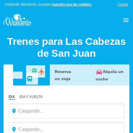
Visitando Wanderio, aceptas
nuestro uso de cookies
.
Cerrar
Trenes para Las Cabezas
de San Juan
Alquila un
Reserva
un viaje
coche
IDA
IDA Y VUELTA