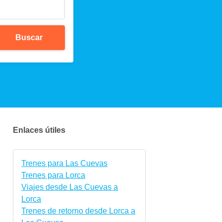
Buscar
Enlaces útiles
Trenes para Las Cuevas
Trenes para Lorca
Viajes desde Las Cuevas a
Lorca
Trenes de retorno desde Lorca a