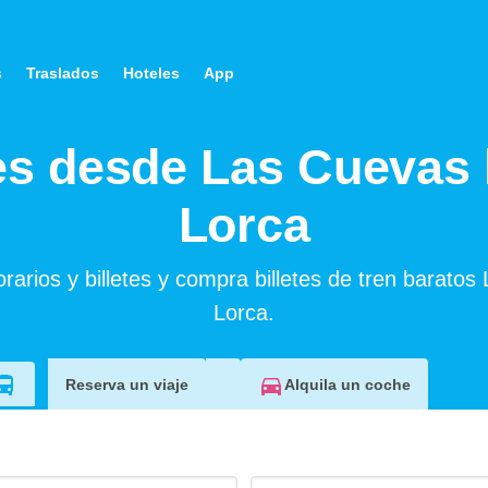
s
Traslados
Hoteles
App
es desde Las Cuevas 
Lorca
rarios y billetes y compra billetes de tren baratos
Lorca.
Alquila un coche
Reserva un viaje