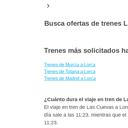
seleccionada y puedes elegir el que
seguridad. Descargando el App gratu
mano tus billetes de tren Las Cuevas
Busca ofertas de trenes 
en tiempo real, comprobando retraso
A menudo los viajes en tren son má
más baratos. Para encontrar las mej
Trenes más solicitados h
que reserves tus billetes con bastan
Renfe. ¿Quieres saber si hay medios
Trenes de Murcia a Lorca
Cuevas? Con Wanderio puedes compar
Trenes de Totana a Lorca
pocos clics.
Trenes de Madrid a Lorca
¿Cuánto dura el viaje en tren de 
El viaje en tren de Las Cuevas a Lor
día sale a las 11:23, mientras que e
11:23.