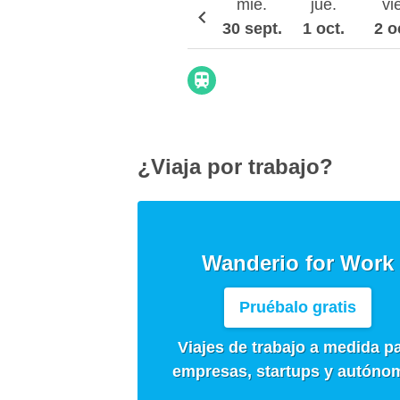
mié.
jue.
vi
30 sept.
1 oct.
2 o
¿Viaja por trabajo?
Wanderio for Work
Pruébalo gratis
Viajes de trabajo a medida p
empresas, startups y autóno