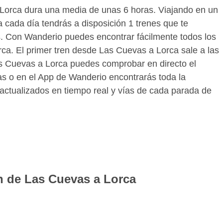
 Lorca dura una media de unas 6 horas. Viajando en un
 cada día tendrás a disposición 1 trenes que te
as. Con Wanderio puedes encontrar fácilmente todos los
ca. El primer tren desde Las Cuevas a Lorca sale a las
Las Cuevas a Lorca puedes comprobar en directo el
as o en el App de Wanderio encontrarás toda la
 actualizados en tiempo real y vías de cada parada de
en de Las Cuevas a Lorca
te billetes de tren para la ruta Las Cuevas Lorca.
rarás todos los horarios de los trenes para la fecha