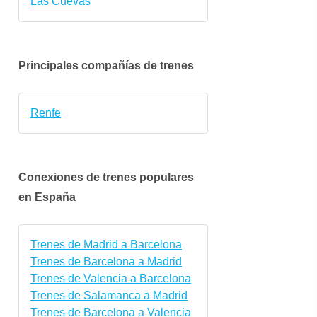
Las Cuevas
jue.
vie.
sáb.
dom.
lun.
mar.
8 oct.
9 oct.
10 oct.
11 oct.
12 oct.
13 oct
Principales compañías de trenes
Renfe
Conexiones de trenes populares
en España
Trenes de Madrid a Barcelona
Trenes de Barcelona a Madrid
Trenes de Valencia a Barcelona
Trenes de Salamanca a Madrid
Trenes de Barcelona a Valencia