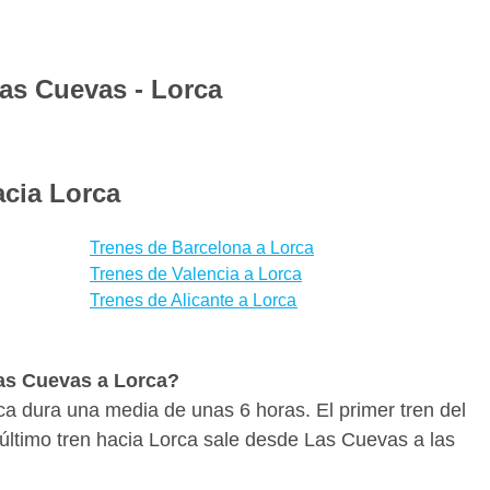
 mejor se adapte a tus necesidades reservando con
ita para iOS y Android de Wanderio puedes tener a
 Lorca y seguir el estado de tu tren Las Cuevas-Lorca
Las Cuevas - Lorca
s y vías.
s cómodos que en autobús o en avión y son incluso
ores ofertas para Las Cuevas - Lorca te aconsejamos
acia Lorca
te antelación para aprovechar las promociones de
 de transporte mejores para llegar a Lorca desde Las
Trenes de Barcelona a Lorca
ar trenes, y escoger la mejor opción para ti en
Trenes de Valencia a Lorca
Trenes de Alicante a Lorca
Las Cuevas a Lorca?
ca dura una media de unas 6 horas. El primer tren del
l último tren hacia Lorca sale desde Las Cuevas a las