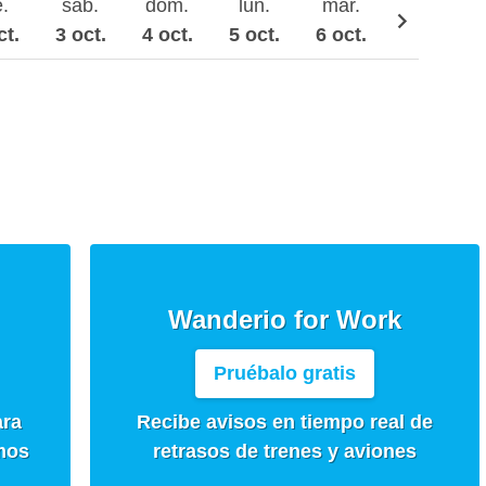
e.
sáb.
dom.
lun.
mar.
mié.
ct.
3 oct.
4 oct.
5 oct.
6 oct.
7 oct.
Wanderio for Work
Pruébalo gratis
ara
Recibe avisos en tiempo real de
mos
retrasos de trenes y aviones