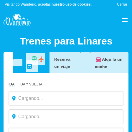
Visitando Wanderio, aceptas
nuestro uso de cookies
.
Cerrar
Trenes para Linares
Alquila un
Reserva
un viaje
coche
IDA
IDA Y VUELTA