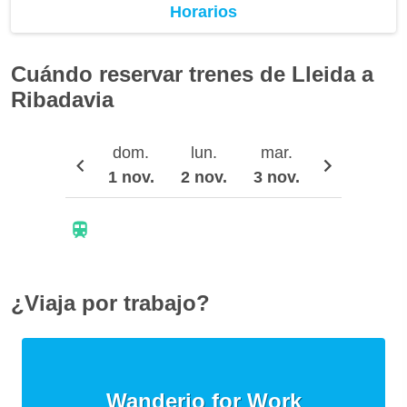
Horarios
Cuándo reservar trenes de Lleida a
Ribadavia
dom.
lun.
mar.
mié.
1 nov.
2 nov.
3 nov.
4 nov.
5
¿Viaja por trabajo?
Wanderio for Work