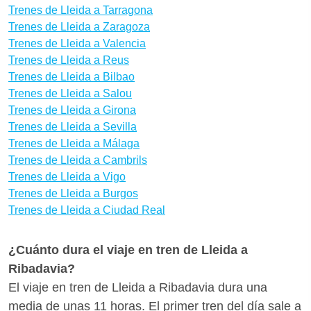
Trenes de Lleida a Tarragona
promociones de Renfe. ¿Quieres saber si hay
Trenes de Lleida a Zaragoza
medios de transporte mejores para llegar a
Trenes de Lleida a Valencia
Ribadavia desde Lleida? Con Wanderio puedes
Trenes de Lleida a Reus
comparar trenes, y escoger la mejor opción para ti
Trenes de Lleida a Bilbao
en pocos clics.
Trenes de Lleida a Salou
Trenes de Lleida a Girona
Trenes de Lleida a Sevilla
Trenes de Lleida a Málaga
Trenes de Lleida a Cambrils
Trenes de Lleida a Vigo
Trenes de Lleida a Burgos
Trenes de Lleida a Ciudad Real
¿Cuánto dura el viaje en tren de Lleida a
Ribadavia?
El viaje en tren de Lleida a Ribadavia dura una
media de unas 11 horas. El primer tren del día sale a