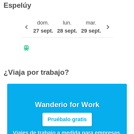
Espelúy
dom.
lun.
mar.
mié.
27 sept.
28 sept.
29 sept.
30 sept.
¿Viaja por trabajo?
Wanderio for Work
Pruébalo gratis
Viajes de trabajo a medida para empresas,