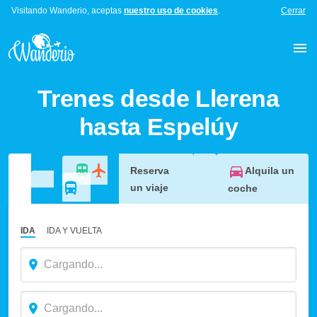
Visitando Wanderio, aceptas
nuestro uso de cookies
.
Cerrar
Trenes desde Llerena
hasta Espelúy
Alquila un
Reserva
un viaje
coche
IDA
IDA Y VUELTA