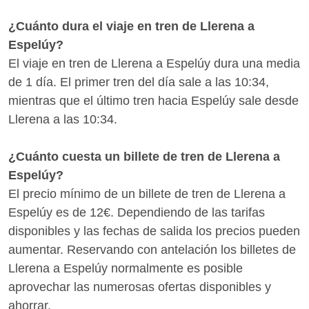
promociones de Renfe. ¿Quieres saber si hay
medios de transporte mejores para llegar a Espelúy
¿Cuánto dura el viaje en tren de Llerena a
desde Llerena? Con Wanderio puedes comparar
Espelúy?
trenes, y escoger la mejor opción para ti en pocos
El viaje en tren de Llerena a Espelúy dura una media
clics.
de 1 día. El primer tren del día sale a las 10:34,
mientras que el último tren hacia Espelúy sale desde
Llerena a las 10:34.
¿Cuánto cuesta un billete de tren de Llerena a
Espelúy?
El precio mínimo de un billete de tren de Llerena a
Espelúy es de 12€. Dependiendo de las tarifas
disponibles y las fechas de salida los precios pueden
aumentar. Reservando con antelación los billetes de
Llerena a Espelúy normalmente es posible
aprovechar las numerosas ofertas disponibles y
ahorrar.