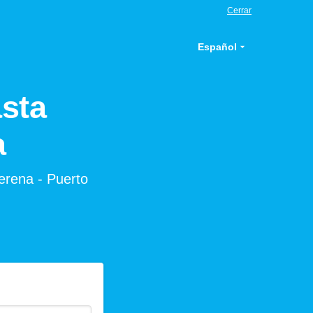
Cerrar
Español
sta
a
lerena - Puerto