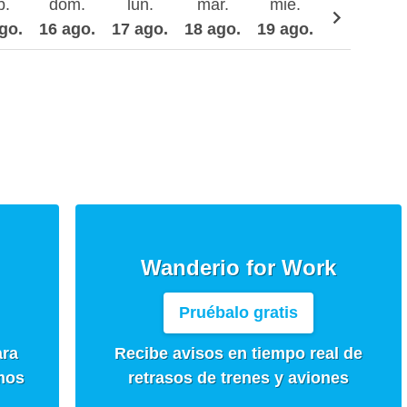
b.
dom.
lun.
mar.
mié.
jue.
go.
16 ago.
17 ago.
18 ago.
19 ago.
20 ago.
Wanderio for Work
Pruébalo gratis
ara
Recibe avisos en tiempo real de
mos
retrasos de trenes y aviones