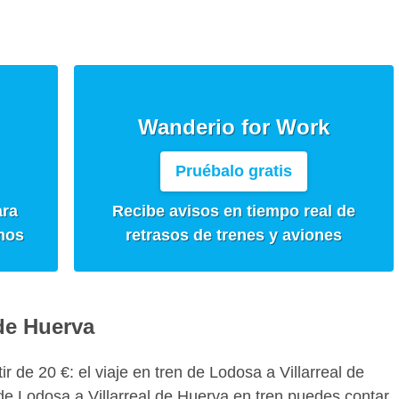
Wanderio for Work
Pruébalo gratis
ara
Recibe avisos en tiempo real de
mos
retrasos de trenes y aviones
 de Huerva
tir de 20 €: el viaje en tren de Lodosa a Villarreal de
de Lodosa a Villarreal de Huerva en tren puedes contar