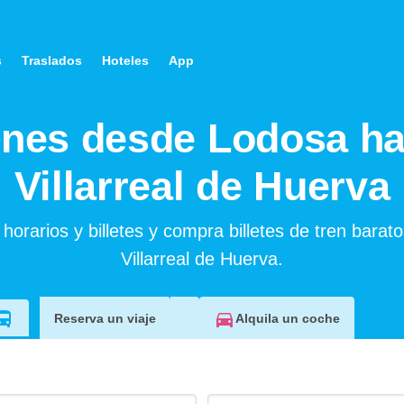
s
Traslados
Hoteles
App
enes desde Lodosa ha
Villarreal de Huerva
horarios y billetes y compra billetes de tren barat
Villarreal de Huerva.
Alquila un coche
Reserva un viaje