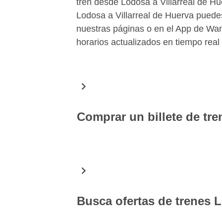
tren desde Lodosa a Villarreal de Hue
Lodosa a Villarreal de Huerva puedes
nuestras páginas o en el App de Wan
horarios actualizados en tiempo real
Comprar un billete de tre
En Wanderio puedes comprar fácilment
Huerva. Gracias a una simple búsque
fecha seleccionada y puedes elegir 
con seguridad. Descargando el App g
a mano tus billetes de tren Lodosa Vi
Busca ofertas de trenes L
Villarreal de Huerva en tiempo real,