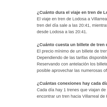
A menudo los viajes en tren son má
más baratos. Para encontrar las mejo
¿Cuánto dura el viaje en tren de L
aconsejamos que reserves tus billet
El viaje en tren de Lodosa a Villarr
promociones de Renfe. ¿Quieres sabe
tren del día sale a las 20:41, mientra
Villarreal de Huerva desde Lodosa?
desde Lodosa a las 20:41.
mejor opción para ti en pocos clics.
¿Cuánto cuesta un billete de tren 
El precio mínimo de un billete de tr
Dependiendo de las tarifas disponibl
Reservando con antelación los bille
posible aprovechar las numerosas ofe
¿Cuántas conexiones hay cada día
Cada día hay 1 trenes que viajan de
encontrar un tren hacia Villarreal d