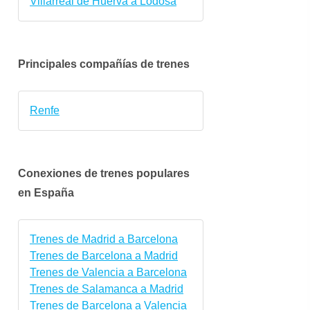
Villarreal de Huerva a Lodosa
Principales compañías de trenes
Renfe
Conexiones de trenes populares
en España
sáb.
dom.
lun.
mar.
mié.
jue.
10 oct.
11 oct.
12 oct.
13 oct.
14 oct.
15 oct
Trenes de Madrid a Barcelona
Trenes de Barcelona a Madrid
Trenes de Valencia a Barcelona
Trenes de Salamanca a Madrid
Trenes de Barcelona a Valencia