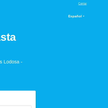
Cerrar
Español
sta
os Lodosa -