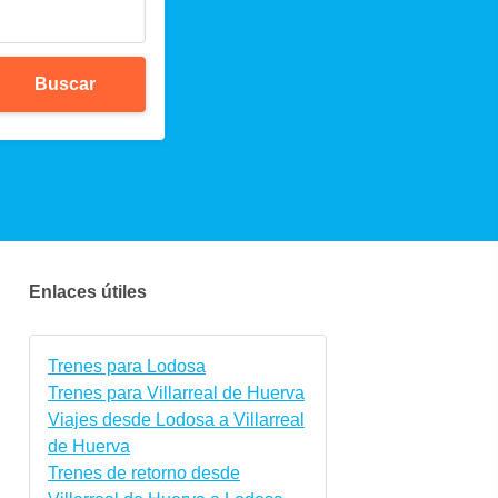
Buscar
Enlaces útiles
Trenes para Lodosa
Trenes para Villarreal de Huerva
Viajes desde Lodosa a Villarreal
de Huerva
Trenes de retorno desde