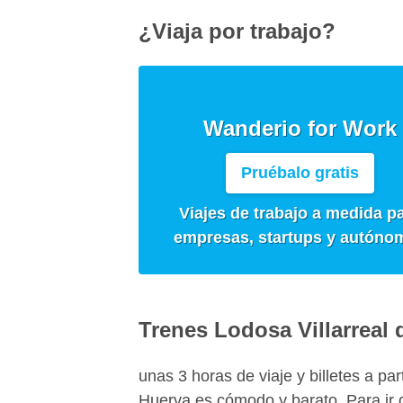
¿Viaja por trabajo?
Wanderio for Work
Pruébalo gratis
Viajes de trabajo a medida p
empresas, startups y autóno
Trenes Lodosa Villarreal
unas 3 horas de viaje y billetes a par
Huerva es cómodo y barato. Para ir 