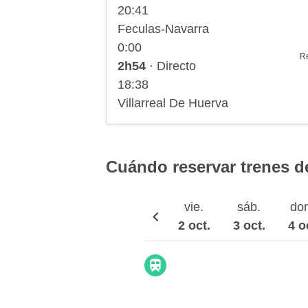
20:41
Feculas-Navarra
0:00
R
2h54
· Directo
18:38
Villarreal De Huerva
Cuándo reservar trenes de
vie.
sáb.
do
2 oct.
3 oct.
4 o