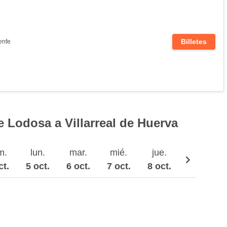
Billetes
enfe
 Lodosa a Villarreal de Huerva
m.
lun.
mar.
mié.
jue.
vie.
ct.
5 oct.
6 oct.
7 oct.
8 oct.
9 oct.