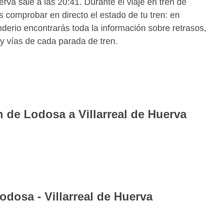
rva sale a las 20:41. Durante el viaje en tren de
 comprobar en directo el estado de tu tren: en
derio encontrarás toda la información sobre retrasos,
 y vías de cada parada de tren.
n de Lodosa a Villarreal de Huerva
e billetes de tren para la ruta Lodosa Villarreal de
da encontrarás todos los horarios de los trenes para la
el que mejor se adapte a tus necesidades reservando
ratuita para iOS y Android de Wanderio puedes tener
llarreal de Huerva y seguir el estado de tu tren Lodosa-
odosa - Villarreal de Huerva
 comprobando retrasos y vías.