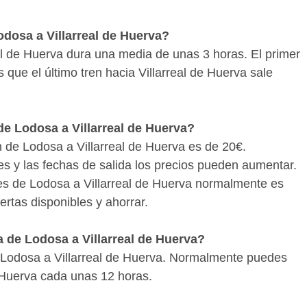
s cómodos que en autobús o en avión y son incluso
res ofertas para Lodosa - Villarreal de Huerva te
odosa a Villarreal de Huerva?
es con bastante antelación para aprovechar las
eal de Huerva dura una media de unas 3 horas. El primer
r si hay medios de transporte mejores para llegar a
s que el último tren hacia Villarreal de Huerva sale
 Con Wanderio puedes comparar trenes, y escoger la
de Lodosa a Villarreal de Huerva?
en de Lodosa a Villarreal de Huerva es de 20€.
es y las fechas de salida los precios pueden aumentar.
tes de Lodosa a Villarreal de Huerva normalmente es
rtas disponibles y ahorrar.
 de Lodosa a Villarreal de Huerva?
 Lodosa a Villarreal de Huerva. Normalmente puedes
e Huerva cada unas 12 horas.