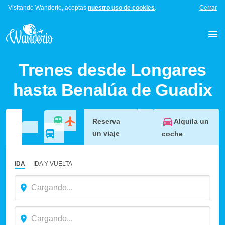
Visitando Wanderio, aceptas
nuestro uso de cookies
.
Cerrar
Trenes desde Longares
hasta Benalúa de Guadix
Alquila un
Reserva
un viaje
coche
IDA
IDA Y VUELTA