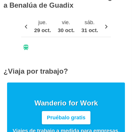
a Benalúa de Guadix
jue.
vie.
sáb.
dom.
29 oct.
30 oct.
31 oct.
1 nov.
2
¿Viaja por trabajo?
Wanderio for Work
Pruébalo gratis
Viajes de trabajo a medida para empresas,