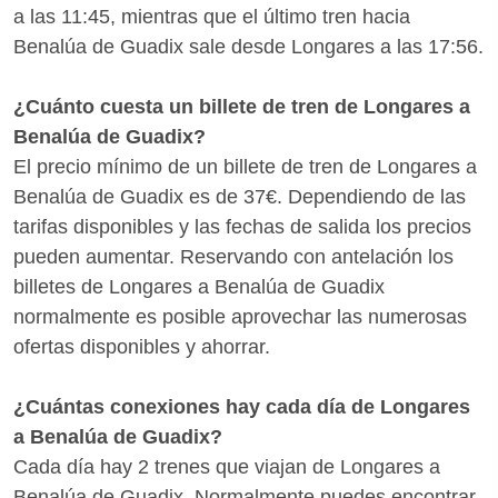
promociones de Renfe. ¿Quieres saber si hay
a las 11:45, mientras que el último tren hacia
medios de transporte mejores para llegar a Benalúa
Benalúa de Guadix sale desde Longares a las 17:56.
de Guadix desde Longares? Con Wanderio puedes
comparar trenes, vuelos y escoger la mejor opción
¿Cuánto cuesta un billete de tren de Longares a
para ti en pocos clics.
Benalúa de Guadix?
El precio mínimo de un billete de tren de Longares a
Benalúa de Guadix es de 37€. Dependiendo de las
tarifas disponibles y las fechas de salida los precios
pueden aumentar. Reservando con antelación los
billetes de Longares a Benalúa de Guadix
normalmente es posible aprovechar las numerosas
ofertas disponibles y ahorrar.
¿Cuántas conexiones hay cada día de Longares
a Benalúa de Guadix?
Cada día hay 2 trenes que viajan de Longares a
Benalúa de Guadix. Normalmente puedes encontrar