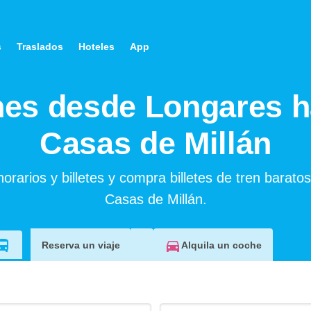
s
Traslados
Hoteles
App
nes desde Longares h
Casas de Millán
orarios y billetes y compra billetes de tren barato
Casas de Millán.
Alquila un coche
Reserva un viaje