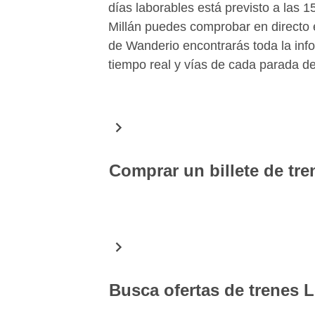
días laborables está previsto a las 
Millán puedes comprobar en directo e
de Wanderio encontrarás toda la info
tiempo real y vías de cada parada de
Comprar un billete de tr
En Wanderio puedes comprar fácilmen
Millán. Gracias a una simple búsqued
fecha seleccionada y puedes elegir 
con seguridad. Descargando el App g
a mano tus billetes de tren Longares 
Busca ofertas de trenes 
Longares-Casas de Millán en tiempo 