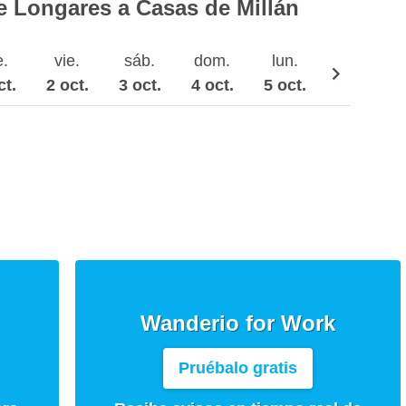
e Longares a Casas de Millán
e.
vie.
sáb.
dom.
lun.
mar.
ct.
2 oct.
3 oct.
4 oct.
5 oct.
6 oct.
Wanderio for Work
Pruébalo gratis