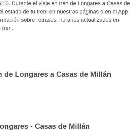
15:10. Durante el viaje en tren de Longares a Casas de
l estado de tu tren: en nuestras páginas o en el App
rmación sobre retrasos, horarios actualizados en
 tren.
en de Longares a Casas de Millán
te billetes de tren para la ruta Longares Casas de
a encontrarás todos los horarios de los trenes para la
el que mejor se adapte a tus necesidades reservando
ratuita para iOS y Android de Wanderio puedes tener
Casas de Millán y seguir el estado de tu tren
Longares - Casas de Millán
real, comprobando retrasos y vías.