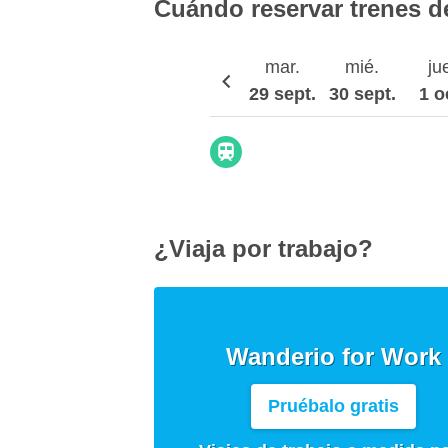
Cuándo reservar trenes d
mar.
mié.
ju
29 sept.
30 sept.
1 o
¿Viaja por trabajo?
Wanderio for Work
Pruébalo gratis