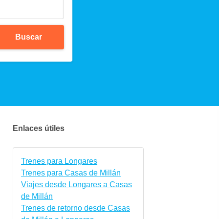
Buscar
Enlaces útiles
Trenes para Longares
Trenes para Casas de Millán
Viajes desde Longares a Casas
de Millán
Trenes de retorno desde Casas