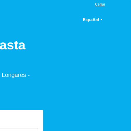
Cerrar
Español
asta
s Longares -