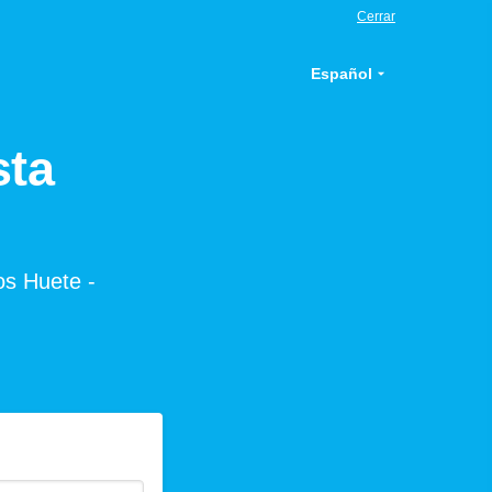
Cerrar
Español
sta
os Huete -