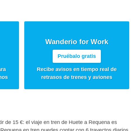
Wanderio for Work
Pruébalo gratis
ara
Recibe avisos en tiempo real de
mos
retrasos de trenes y aviones
rtir de 15 €: el viaje en tren de Huete a Requena es
 Requena en tren puedes contar con 6 trayectos diarios