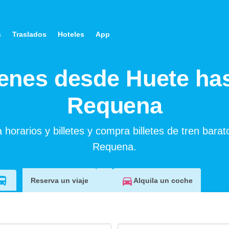
s
Traslados
Hoteles
App
enes desde Huete ha
Requena
 horarios y billetes y compra billetes de tren barat
Requena.
Alquila un coche
Reserva un viaje