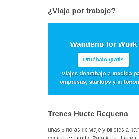
¿Viaja por trabajo?
Wanderio for Work
Pruébalo gratis
Viajes de trabajo a medida p
empresas, startups y autóno
Trenes Huete Requena
unas 3 horas de viaje y billetes a pa
cómodo y barato. Para ir de Huete a