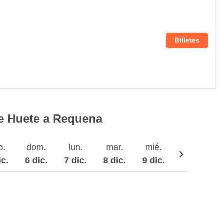
Billetes
de Huete a Requena
b.
dom.
lun.
mar.
mié.
jue.
ic.
6 dic.
7 dic.
8 dic.
9 dic.
10 dic.