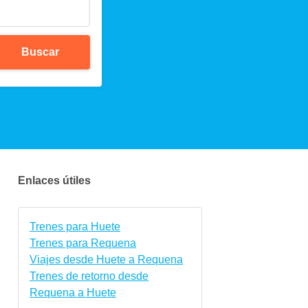
Buscar
Enlaces útiles
Trenes para Huete
Trenes para Requena
Viajes desde Huete a Requena
Trenes de retorno desde
Requena a Huete