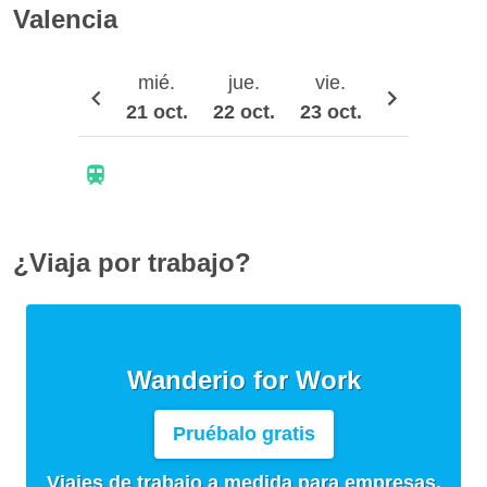
Valencia
mié.
jue.
vie.
sáb.
21 oct.
22 oct.
23 oct.
24 oct.
2
¿Viaja por trabajo?
Wanderio for Work
Pruébalo gratis
Viajes de trabajo a medida para empresas,