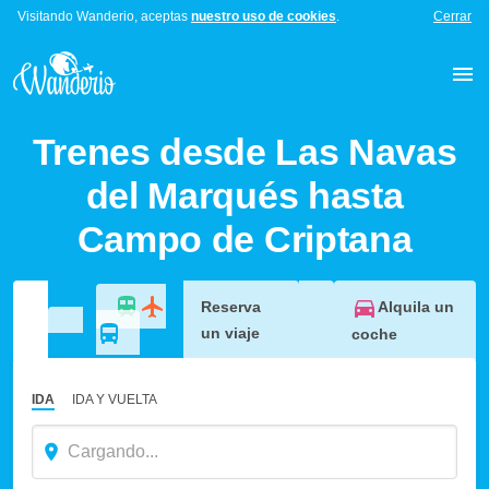
Visitando Wanderio, aceptas
nuestro uso de cookies
.
Cerrar
Trenes desde Las Navas
del Marqués hasta
Campo de Criptana
Alquila un
Reserva
un viaje
coche
IDA
IDA Y VUELTA