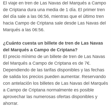
del Marqués - Campo de Criptana te aconsejamos
El viaje en tren de Las Navas del Marqués a Campo
de Criptana en tiempo real, comprobando retrasos y
que reserves tus billetes con bastante antelación
de Criptana dura una media de 1 día. El primer tren
vías.
para aprovechar las promociones de Renfe.
del día sale a las 06:56, mientras que el último tren
¿Quieres saber si hay medios de transporte mejores
hacia Campo de Criptana sale desde Las Navas del
para llegar a Campo de Criptana desde Las Navas
Marqués a las 06:56.
del Marqués? Con Wanderio puedes comparar
trenes, y escoger la mejor opción para ti en pocos
¿Cuánto cuesta un billete de tren de Las Navas
clics.
del Marqués a Campo de Criptana?
El precio mínimo de un billete de tren de Las Navas
del Marqués a Campo de Criptana es de 7€.
Dependiendo de las tarifas disponibles y las fechas
de salida los precios pueden aumentar. Reservando
con antelación los billetes de Las Navas del Marqués
a Campo de Criptana normalmente es posible
aprovechar las numerosas ofertas disponibles y
ahorrar.