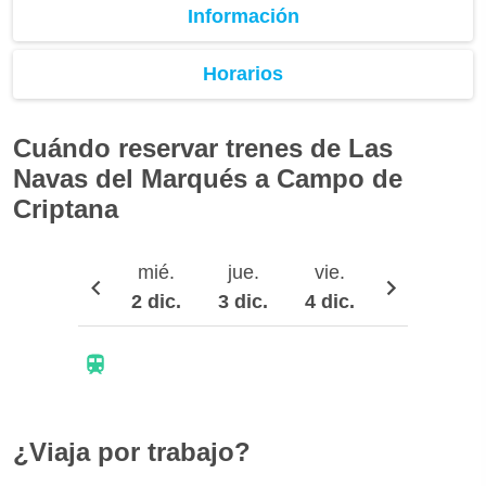
Información
Horarios
Cuándo reservar trenes de Las
Navas del Marqués a Campo de
Criptana
mié.
jue.
vie.
sáb.
2 dic.
3 dic.
4 dic.
5 dic.
¿Viaja por trabajo?