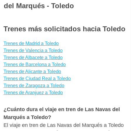
del Marqués - Toledo
necesidades reservando con seguridad.
Descargando el App gratuita para iOS y Android de
A menudo los viajes en tren son más cómodos que
Wanderio puedes tener a mano tus billetes de tren
en autobús o en avión y son incluso más baratos.
Trenes más solicitados hacia Toledo
Las Navas del Marqués Toledo y seguir el estado de
Para encontrar las mejores ofertas para Las Navas
tu tren Las Navas del Marqués-Toledo en tiempo
del Marqués - Toledo te aconsejamos que reserves
Trenes de Madrid a Toledo
real, comprobando retrasos y vías.
tus billetes con bastante antelación para aprovechar
Trenes de Valencia a Toledo
Trenes de Albacete a Toledo
las promociones de Renfe. ¿Quieres saber si hay
Trenes de Barcelona a Toledo
medios de transporte mejores para llegar a Toledo
Trenes de Alicante a Toledo
desde Las Navas del Marqués? Con Wanderio
Trenes de Ciudad Real a Toledo
puedes comparar trenes, y escoger la mejor opción
Trenes de Zaragoza a Toledo
para ti en pocos clics.
Trenes de Aranjuez a Toledo
¿Cuánto dura el viaje en tren de Las Navas del
Marqués a Toledo?
El viaje en tren de Las Navas del Marqués a Toledo