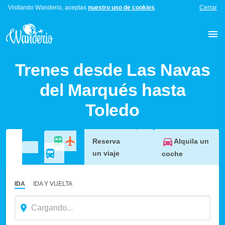
Visitando Wanderio, aceptas
nuestro uso de cookies
.
Cerrar
Trenes desde Las Navas
del Marqués hasta
Toledo
Alquila un
Reserva
un viaje
coche
IDA
IDA Y VUELTA