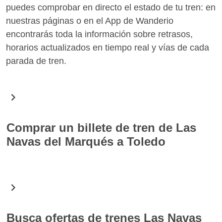
puedes comprobar en directo el estado de tu tren: en
nuestras páginas o en el App de Wanderio
encontrarás toda la información sobre retrasos,
horarios actualizados en tiempo real y vías de cada
parada de tren.
Comprar un billete de tren de Las
Navas del Marqués a Toledo
En Wanderio puedes comprar fácilmente billetes de
tren para la ruta Las Navas del Marqués Toledo.
Gracias a una simple búsqueda encontrarás todos
los horarios de los trenes para la fecha seleccionada
Busca ofertas de trenes Las Navas
y puedes elegir el que mejor se adapte a tus