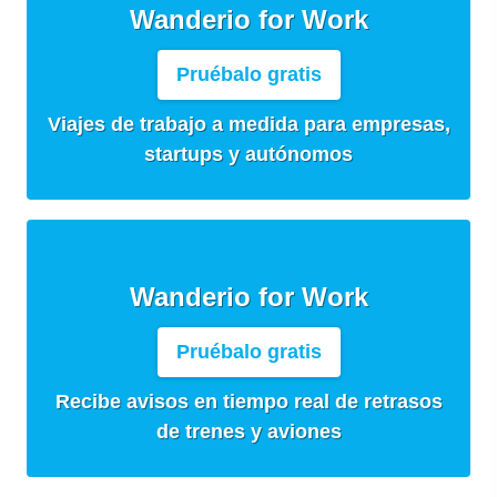
Wanderio for Work
Pruébalo gratis
Viajes de trabajo a medida para empresas,
startups y autónomos
Wanderio for Work
Pruébalo gratis
Recibe avisos en tiempo real de retrasos
de trenes y aviones