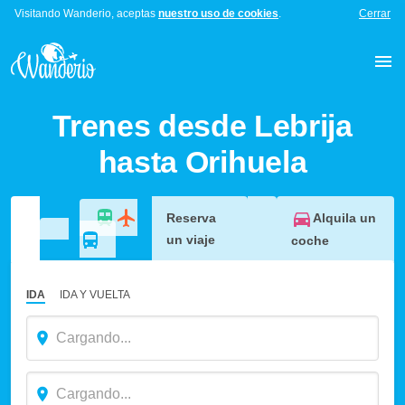
Visitando Wanderio, aceptas
nuestro uso de cookies
.
Cerrar
Trenes desde Lebrija
hasta Orihuela
Alquila un
Reserva
un viaje
coche
IDA
IDA Y VUELTA