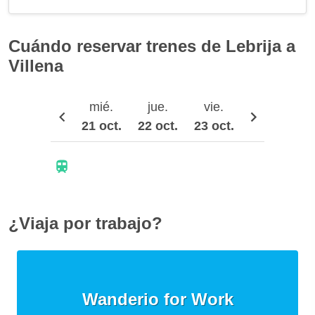
Cuándo reservar trenes de Lebrija a
Villena
mié.
jue.
vie.
sáb.
21 oct.
22 oct.
23 oct.
24 oct.
2
¿Viaja por trabajo?
Wanderio for Work