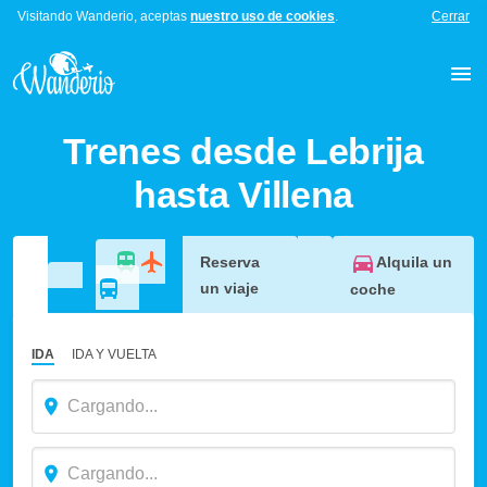
Visitando Wanderio, aceptas
nuestro uso de cookies
.
Cerrar
Trenes desde Lebrija
hasta Villena
Alquila un
Reserva
un viaje
coche
IDA
IDA Y VUELTA