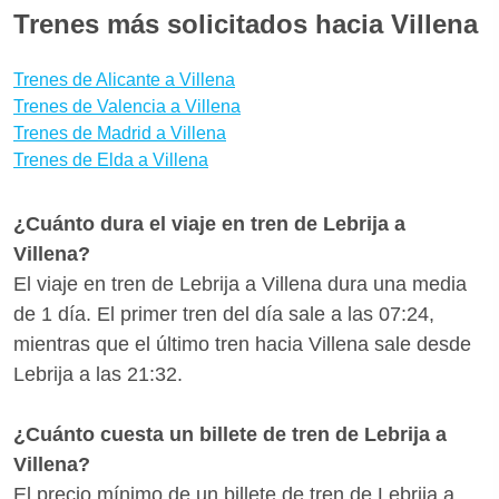
desde Lebrija? Con Wanderio puedes comparar
Trenes más solicitados hacia Villena
trenes, vuelos y escoger la mejor opción para ti en
pocos clics.
Trenes de Alicante a Villena
Trenes de Valencia a Villena
Trenes de Madrid a Villena
Trenes de Elda a Villena
¿Cuánto dura el viaje en tren de Lebrija a
Villena?
El viaje en tren de Lebrija a Villena dura una media
de 1 día. El primer tren del día sale a las 07:24,
mientras que el último tren hacia Villena sale desde
Lebrija a las 21:32.
¿Cuánto cuesta un billete de tren de Lebrija a
Villena?
El precio mínimo de un billete de tren de Lebrija a